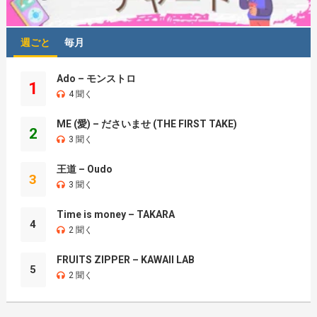
週ごと
毎月
Ado – モンストロ
1
4 聞く
ME (愛) – ださいませ (THE FIRST TAKE)
2
3 聞く
王道 – Oudo
3
3 聞く
Time is money – TAKARA
4
2 聞く
FRUITS ZIPPER – KAWAII LAB
5
2 聞く