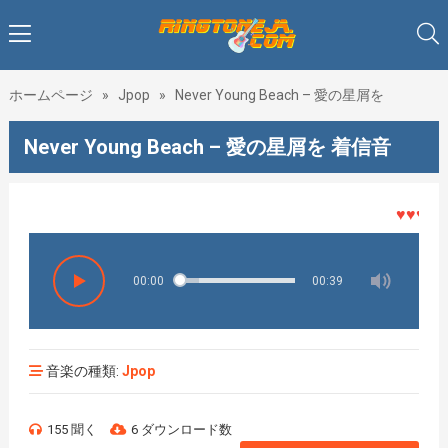
ホームページ
»
Jpop
»
Never Young Beach – 愛の星屑を
Never Young Beach – 愛の星屑を 着信音
♥♥♥着メ
00:00
00:39
音楽の種類:
Jpop
155 聞く
6 ダウンロード数