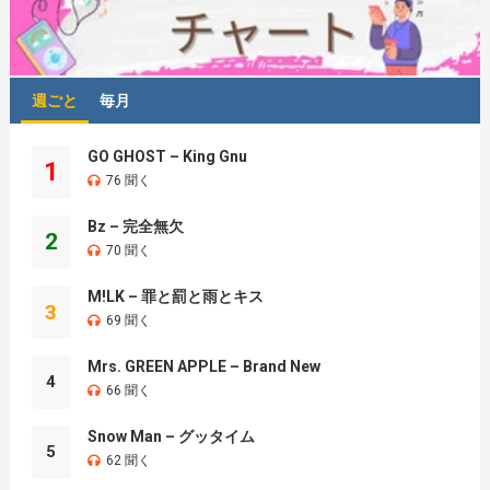
週ごと
毎月
GO GHOST – King Gnu
1
76 聞く
Bz – 完全無欠
2
70 聞く
M!LK – 罪と罰と雨とキス
3
69 聞く
Mrs. GREEN APPLE – Brand New
4
66 聞く
Snow Man – グッタイム
5
62 聞く