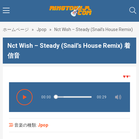
ホームページ
»
Jpop
»
Nct Wish – Steady (Snail’s House Remix)
Nct Wish – Steady (Snail’s House Remix) 着
信音
♥♥♥着メ
00:00
00:29
音楽の種類:
Jpop