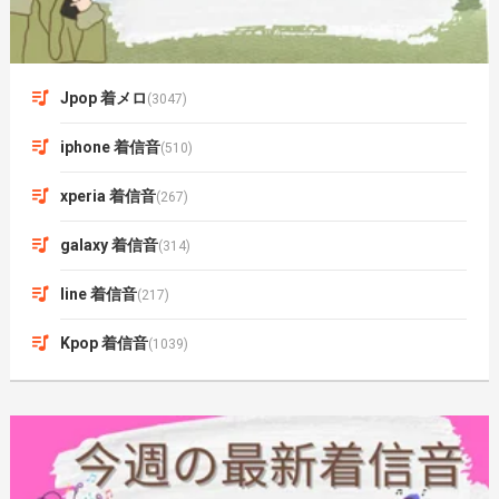
Jpop 着メロ
(3047)
iphone 着信音
(510)
xperia 着信音
(267)
galaxy 着信音
(314)
line 着信音
(217)
Kpop 着信音
(1039)