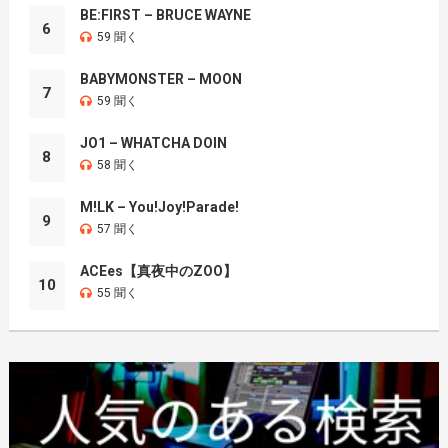
BE:FIRST – BRUCE WAYNE
6
59 聞く
BABYMONSTER – MOON
7
59 聞く
JO1 – WHATCHA DOIN
8
58 聞く
M!LK – You!Joy!Parade!
9
57 聞く
ACEes【真夜中のZOO】
10
55 聞く