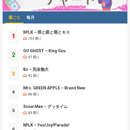
週ごと
毎月
M!LK – 罪と罰と雨とキス
1
103 聞く
GO GHOST – King Gnu
2
97 聞く
Bz – 完全無欠
3
92 聞く
Mrs. GREEN APPLE – Brand New
4
86 聞く
Snow Man – グッタイム
5
83 聞く
M!LK – You!Joy!Parade!
6