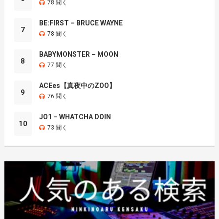
78 聞く
BE:FIRST – BRUCE WAYNE
7
78 聞く
BABYMONSTER – MOON
8
77 聞く
ACEes【真夜中のZOO】
9
76 聞く
JO1 – WHATCHA DOIN
10
73 聞く