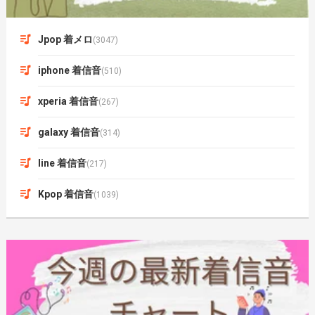
Jpop 着メロ
(3047)
iphone 着信音
(510)
xperia 着信音
(267)
galaxy 着信音
(314)
line 着信音
(217)
Kpop 着信音
(1039)