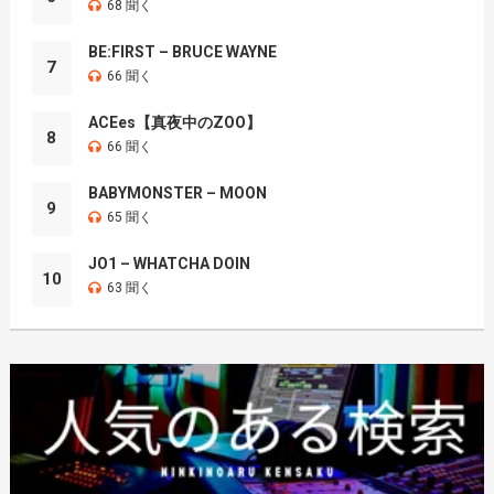
68 聞く
BE:FIRST – BRUCE WAYNE
7
66 聞く
ACEes【真夜中のZOO】
8
66 聞く
BABYMONSTER – MOON
9
65 聞く
JO1 – WHATCHA DOIN
10
63 聞く