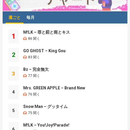
週ごと
毎月
M!LK – 罪と罰と雨とキス
1
86 聞く
GO GHOST – King Gnu
2
83 聞く
Bz – 完全無欠
3
77 聞く
Mrs. GREEN APPLE – Brand New
4
76 聞く
Snow Man – グッタイム
5
75 聞く
M!LK – You!Joy!Parade!
6