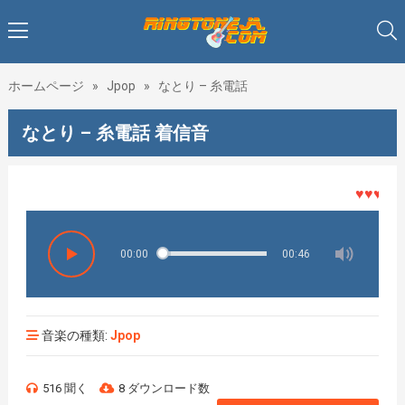
ホームページ
»
Jpop
»
なとり – 糸電話
なとり – 糸電話 着信音
♥♥♥着メロ
00:00
00:46
音楽の種類:
Jpop
516 聞く
8 ダウンロード数