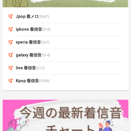
Jpop 着メロ
(3047)
iphone 着信音
(510)
xperia 着信音
(267)
galaxy 着信音
(314)
line 着信音
(217)
Kpop 着信音
(1039)