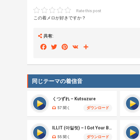
Rate this post
この着メロが好きですか？
共有:
Facebook
Twitter
Pinterest
VK
Share
同じテーマの着信音
くつずれ – Kutsuzure
57 聞く
ダウンロード
ILLIT (아일릿) – I Got Your Back
55 聞く
ダウンロード