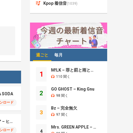
Kpop 着信音
(1039)
週ごと
毎月
M!LK – 罪と罰と雨とキス
1
110 聞く
GO GHOST – King Gnu
2
A SODA
98 聞く
ンロード
Bz – 完全無欠
3
97 聞く
モエチャッカファイア – ヒューゴ、狛野真斗、ライト、セヴェリアン (Cover )
Mrs. GREEN APPLE – Brand New
ンロード
4