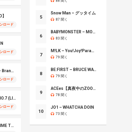
88 聞く
Snow Man – グッタイム
O】
5
87 聞く
ンロード
BABYMONSTER – MOON
6
83 聞く
IN
M!LK – You!Joy!Parade!
ンロード
7
79 聞く
BE:FIRST – BRUCE WAYNE
Mrs. GREEN APPLE – Brand New
8
79 聞く
ンロード
ACEes【真夜中のZOO】
9
78 聞く
Mrs. Green Apple – NO.7 (LIVE)
ンロード
JO1 – WHATCHA DOIN
10
73 聞く
Naniwa Danshi – GIMME THE DAY