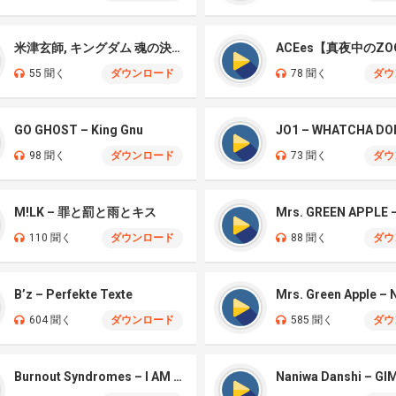
米津玄師, キングダム 魂の決戦 – 公開記念PV
ACEes【真夜中のZO
55 聞く
ダウンロード
78 聞く
ダウ
GO GHOST – King Gnu
JO1 – WHATCHA DO
98 聞く
ダウンロード
73 聞く
ダウ
M!LK – 罪と罰と雨とキス
110 聞く
ダウンロード
88 聞く
ダウ
B’z – Perfekte Texte
604 聞く
ダウンロード
585 聞く
ダウ
Burnout Syndromes – I AM A HERO