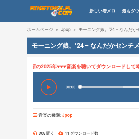
新しい着メロ
最もダ
ホームページ
»
Jpop
»
モーニング娘。’24 – なん
モーニング娘。’24 – なんだかセン
ロHOT、最新の2025年♥♥♥音楽を聴いてダウンロードして幸せ
00:00
音楽の種類:
Jpop
308 聞く
11 ダウンロード数