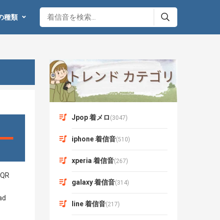
の種類
Jpop 着メロ
(3047)
iphone 着信音
(510)
xperia 着信音
(267)
galaxy 着信音
(314)
line 着信音
(217)