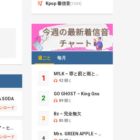
Kpop 着信音
(1039)
週ごと
毎月
M!LK – 罪と罰と雨とキス
1
92 聞く
GO GHOST – King Gnu
2
A SODA
89 聞く
ンロード
Bz – 完全無欠
3
85 聞く
モエチャッカファイア – ヒューゴ、狛野真斗、ライト、セヴェリアン (Cover )
Mrs. GREEN APPLE – Brand New
ンロード
4