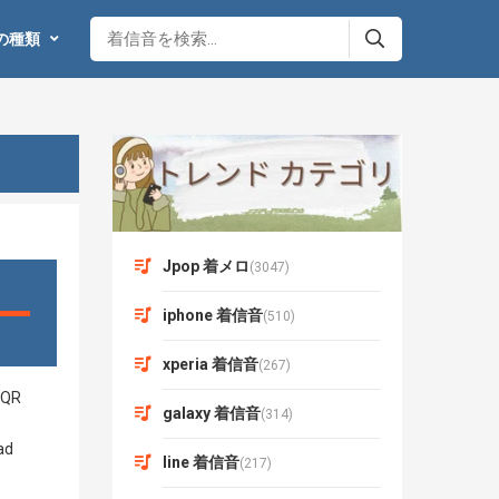
の種類
Jpop 着メロ
(3047)
iphone 着信音
(510)
xperia 着信音
(267)
galaxy 着信音
(314)
line 着信音
(217)