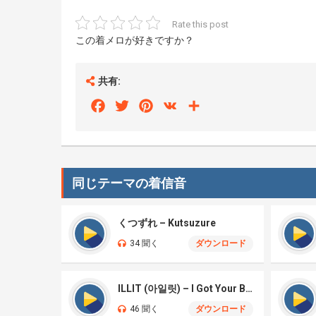
Rate this post
この着メロが好きですか？
共有:
Facebook
Twitter
Pinterest
VK
Share
同じテーマの着信音
くつずれ – Kutsuzure
34 聞く
ダウンロード
ILLIT (아일릿) – I Got Your Back
46 聞く
ダウンロード