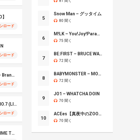
81 聞く
Snow Man – グッタイム
O】
5
80 聞く
ンロード
M!LK – You!Joy!Parade!
6
75 聞く
IN
BE:FIRST – BRUCE WAYNE
ンロード
7
72 聞く
BABYMONSTER – MOON
Mrs. GREEN APPLE – Brand New
8
72 聞く
ンロード
JO1 – WHATCHA DOIN
9
70 聞く
Mrs. Green Apple – NO.7 (LIVE)
ンロード
ACEes【真夜中のZOO】
10
70 聞く
Naniwa Danshi – GIMME THE DAY