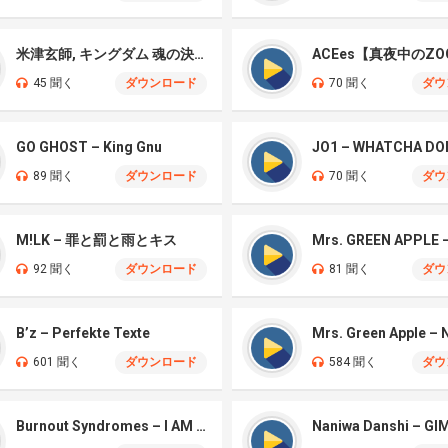
米津玄師, キングダム 魂の決戦 – 公開記念PV
ACEes【真夜中のZO
45 聞く
ダウンロード
70 聞く
ダウ
GO GHOST – King Gnu
JO1 – WHATCHA DO
89 聞く
ダウンロード
70 聞く
ダウ
M!LK – 罪と罰と雨とキス
92 聞く
ダウンロード
81 聞く
ダウ
B’z – Perfekte Texte
601 聞く
ダウンロード
584 聞く
ダウ
Burnout Syndromes – I AM A HERO