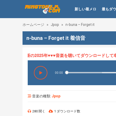
新しい着メロ
最もダ
ホームページ
»
Jpop
»
n-buna – Forget it
n-buna – Forget it 着信音
ロHOT、最新の2025年♥♥♥音楽を聴いてダウンロードして幸せ
00:00
音楽の種類:
Jpop
280 聞く
1 ダウンロード数