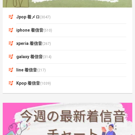
Jpop 着メロ
(3047)
iphone 着信音
(510)
xperia 着信音
(267)
galaxy 着信音
(314)
line 着信音
(217)
Kpop 着信音
(1039)