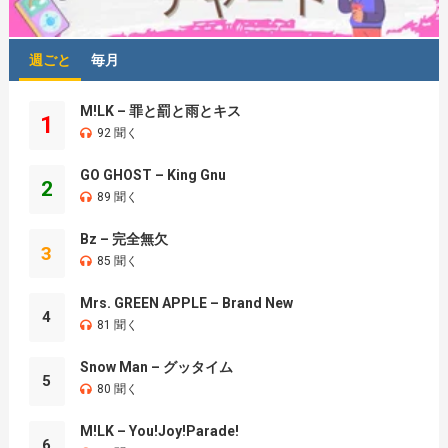
週ごと
毎月
M!LK – 罪と罰と雨とキス
1
92 聞く
GO GHOST – King Gnu
2
89 聞く
Bz – 完全無欠
3
85 聞く
Mrs. GREEN APPLE – Brand New
4
81 聞く
Snow Man – グッタイム
5
80 聞く
M!LK – You!Joy!Parade!
6