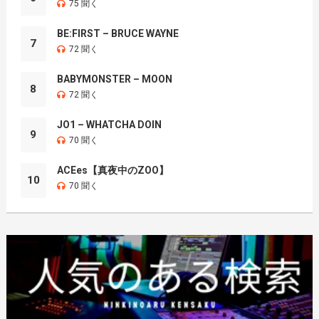
75 聞く
BE:FIRST – BRUCE WAYNE
7
72 聞く
BABYMONSTER – MOON
8
72 聞く
JO1 – WHATCHA DOIN
9
70 聞く
ACEes【真夜中のZOO】
10
70 聞く