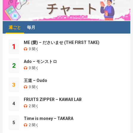
週ごと
毎月
ME (愛) – ださいませ (THE FIRST TAKE)
1
3 聞く
Ado – モンストロ
2
3 聞く
王道 – Oudo
3
3 聞く
FRUITS ZIPPER – KAWAII LAB
4
2 聞く
Time is money – TAKARA
5
2 聞く