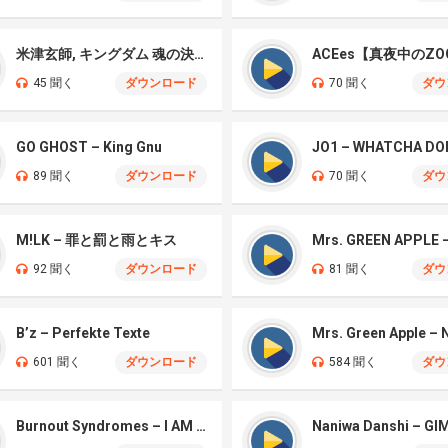
米津玄師, キングダム 魂の決戦 – 公開記念PV
ACEes【真夜中のZO
45 聞く
ダウンロード
70 聞く
ダウ
GO GHOST – King Gnu
JO1 – WHATCHA DO
89 聞く
ダウンロード
70 聞く
ダウ
M!LK – 罪と罰と雨とキス
92 聞く
ダウンロード
81 聞く
ダウ
B’z – Perfekte Texte
601 聞く
ダウンロード
584 聞く
ダウ
Burnout Syndromes – I AM A HERO