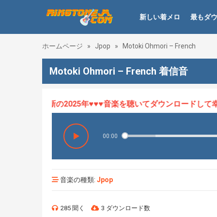
新しい着メロ
最もダ
ホームページ
»
Jpop
»
Motoki Ohmori – French
Motoki Ohmori – French 着信音
ロHOT、最新の2025年♥♥♥音楽を聴いてダウンロードして幸せ
00:00
音楽の種類:
Jpop
285 聞く
3 ダウンロード数