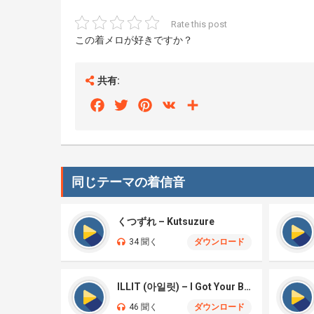
Rate this post
この着メロが好きですか？
共有:
Facebook
Twitter
Pinterest
VK
Share
同じテーマの着信音
くつずれ – Kutsuzure
34 聞く
ダウンロード
ILLIT (아일릿) – I Got Your Back
46 聞く
ダウンロード