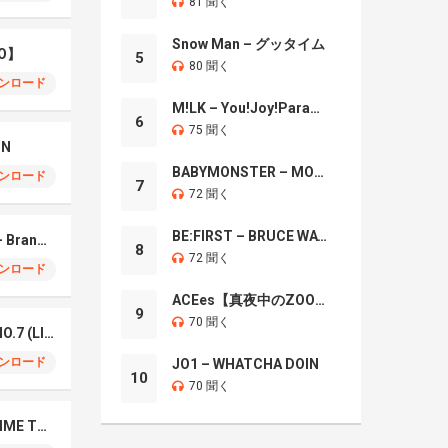
81 聞く
Snow Man – グッタイム
O】
5
80 聞く
ンロード
M!LK – You!Joy!Parade!
6
75 聞く
IN
BABYMONSTER – MOON
ンロード
7
72 聞く
BE:FIRST – BRUCE WAYNE
Mrs. GREEN APPLE – Brand New
8
72 聞く
ンロード
ACEes【真夜中のZOO】
9
70 聞く
Mrs. Green Apple – NO.7 (LIVE)
ンロード
JO1 – WHATCHA DOIN
10
70 聞く
Naniwa Danshi – GIMME THE DAY