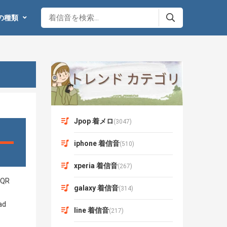
の種類
Jpop 着メロ
(3047)
iphone 着信音
(510)
xperia 着信音
(267)
galaxy 着信音
(314)
line 着信音
(217)