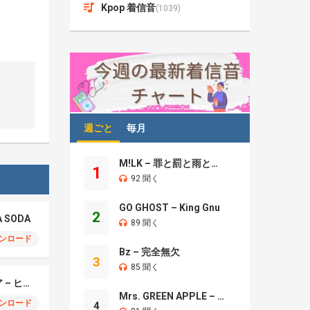
Kpop 着信音
(1039)
週ごと
毎月
M!LK – 罪と罰と雨とキス
1
92 聞く
GO GHOST – King Gnu
2
A SODA
89 聞く
ンロード
Bz – 完全無欠
3
85 聞く
モエチャッカファイア – ヒューゴ、狛野真斗、ライト、セヴェリアン (Cover )
Mrs. GREEN APPLE – Brand New
ンロード
4