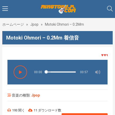
ホームページ
»
Jpop
»
Motoki Ohmori – 0.2Mm
Motoki Ohmori – 0.2Mm 着信音
♥♥♥着メロ
00:00
00:57
音楽の種類:
Jpop
193 聞く
11 ダウンロード数