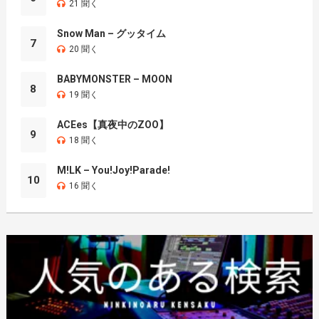
21 聞く
Snow Man – グッタイム
7
20 聞く
BABYMONSTER – MOON
8
19 聞く
ACEes【真夜中のZOO】
9
18 聞く
M!LK – You!Joy!Parade!
10
16 聞く