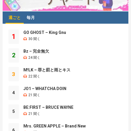
週ごと
毎月
GO GHOST – King Gnu
1
30 聞く
Bz – 完全無欠
2
24 聞く
M!LK – 罪と罰と雨とキス
3
22 聞く
JO1 – WHATCHA DOIN
4
21 聞く
BE:FIRST – BRUCE WAYNE
5
21 聞く
Mrs. GREEN APPLE – Brand New
6