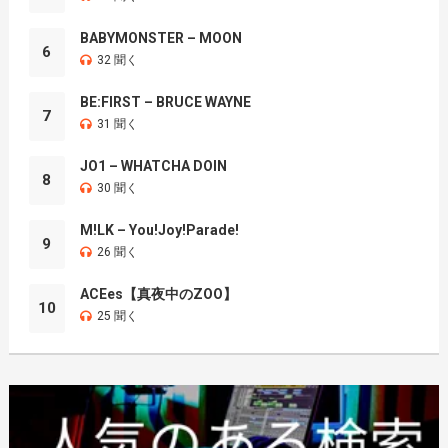
BABYMONSTER – MOON
6
32 聞く
BE:FIRST – BRUCE WAYNE
7
31 聞く
JO1 – WHATCHA DOIN
8
30 聞く
M!LK – You!Joy!Parade!
9
26 聞く
ACEes【真夜中のZOO】
10
25 聞く