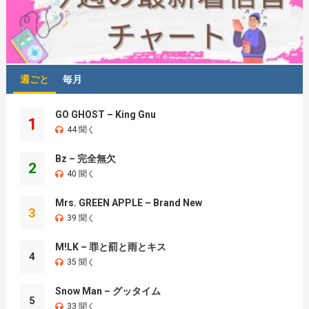
週ごと
毎月
GO GHOST – King Gnu
1
44 聞く
Bz – 完全無欠
2
40 聞く
Mrs. GREEN APPLE – Brand New
3
39 聞く
M!LK – 罪と罰と雨とキス
4
35 聞く
Snow Man – グッタイム
5
33 聞く