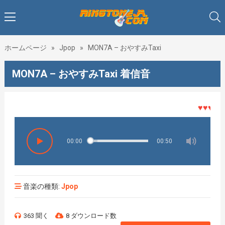
ホームページ
»
Jpop
»
MON7A – おやすみTaxi
MON7A – おやすみTaxi 着信音
♥♥♥着メロ
00:00
00:50
音楽の種類:
Jpop
363 聞く
8 ダウンロード数