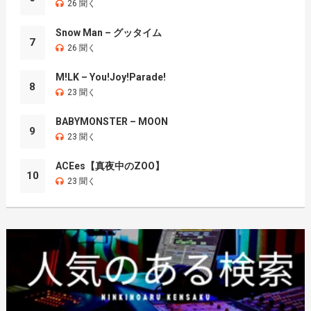
26 聞く
Snow Man – グッタイム
7
26 聞く
M!LK – You!Joy!Parade!
8
23 聞く
BABYMONSTER – MOON
9
23 聞く
ACEes【真夜中のZOO】
10
23 聞く