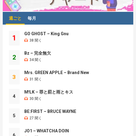
週ごと
毎月
GO GHOST – King Gnu
1
38 聞く
Bz – 完全無欠
2
34 聞く
Mrs. GREEN APPLE – Brand New
3
31 聞く
M!LK – 罪と罰と雨とキス
4
30 聞く
BE:FIRST – BRUCE WAYNE
5
27 聞く
JO1 – WHATCHA DOIN
6