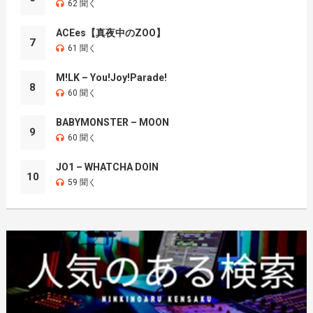
62 聞く
ACEes【真夜中のZOO】
7
61 聞く
M!LK – You!Joy!Parade!
8
60 聞く
BABYMONSTER – MOON
9
60 聞く
JO1 – WHATCHA DOIN
10
59 聞く