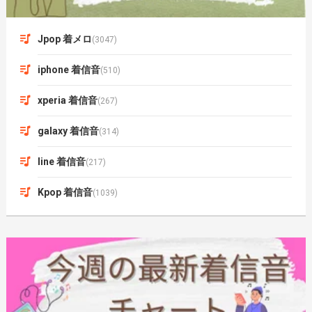
Jpop 着メロ
(3047)
iphone 着信音
(510)
xperia 着信音
(267)
galaxy 着信音
(314)
line 着信音
(217)
Kpop 着信音
(1039)