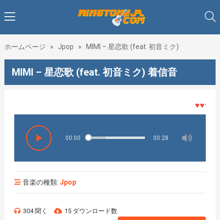
ホームページ
»
Jpop
»
MIMI – 星恋歌 (feat. 初音ミク)
MIMI – 星恋歌 (feat. 初音ミク) 着信音
♥♥♥着メ
00:00
00:28
音楽の種類:
Jpop
304 聞く
15 ダウンロード数