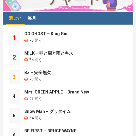
週ごと
毎月
GO GHOST – King Gnu
1
78 聞く
M!LK – 罪と罰と雨とキス
2
74 聞く
Bz – 完全無欠
3
70 聞く
Mrs. GREEN APPLE – Brand New
4
67 聞く
Snow Man – グッタイム
5
64 聞く
BE:FIRST – BRUCE WAYNE
6