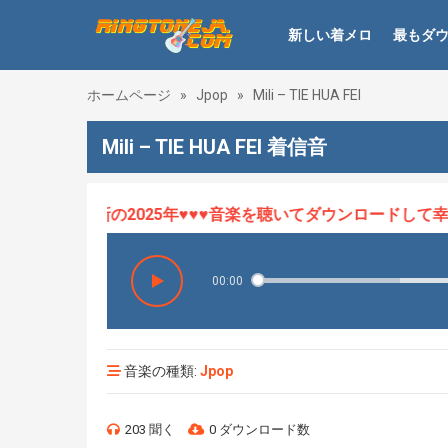
新しい着メロ
最もダ
ホームページ
»
Jpop
»
Mili – TIE HUA FEI
Mili – TIE HUA FEI 着信音
ロHOT、最新の2025年♥♥♥音楽を聴いてダウンロードして幸せに
00:00
音楽の種類:
Jpop
203 聞く
0 ダウンロード数