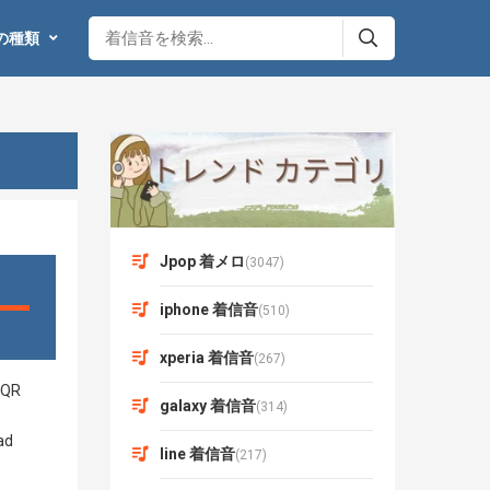
の種類
Jpop 着メロ
(3047)
iphone 着信音
(510)
xperia 着信音
(267)
galaxy 着信音
(314)
line 着信音
(217)