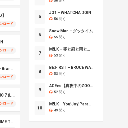
56 聞く
JO1 – WHATCHA DOIN
O】
5
56 聞く
ンロード
Snow Man – グッタイム
6
55 聞く
IN
M!LK – 罪と罰と雨とキス
ンロード
7
53 聞く
BE:FIRST – BRUCE WAYNE
Mrs. GREEN APPLE – Brand New
8
53 聞く
ンロード
ACEes【真夜中のZOO】
9
52 聞く
Mrs. Green Apple – NO.7 (LIVE)
ンロード
M!LK – You!Joy!Parade!
10
49 聞く
Naniwa Danshi – GIMME THE DAY