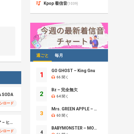
Kpop 着信音
(1039)
週ごと
毎月
GO GHOST – King Gnu
1
66 聞く
Bz – 完全無欠
2
A SODA
64 聞く
ンロード
Mrs. GREEN APPLE – Brand New
3
60 聞く
モエチャッカファイア – ヒューゴ、狛野真斗、ライト、セヴェリアン (Cover )
BABYMONSTER – MOON
ンロード
4