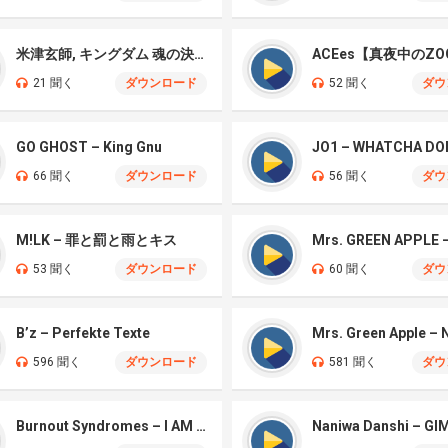
米津玄師, キングダム 魂の決戦 – 公開記念PV
ACEes【真夜中のZO
21 聞く
ダウンロード
52 聞く
ダウ
GO GHOST – King Gnu
JO1 – WHATCHA DO
66 聞く
ダウンロード
56 聞く
ダウ
M!LK – 罪と罰と雨とキス
53 聞く
ダウンロード
60 聞く
ダウ
B’z – Perfekte Texte
596 聞く
ダウンロード
581 聞く
ダウ
Burnout Syndromes – I AM A HERO