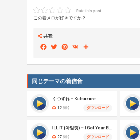
Rate this post
この着メロが好きですか？
共有:
Facebook
Twitter
Pinterest
VK
Share
同じテーマの着信音
くつずれ – Kutsuzure
12 聞く
ダウンロード
ILLIT (아일릿) – I Got Your Back
27 聞く
ダウンロード