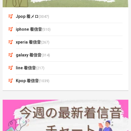
Jpop 着メロ
(3047)
iphone 着信音
(510)
xperia 着信音
(267)
galaxy 着信音
(314)
line 着信音
(217)
Kpop 着信音
(1039)