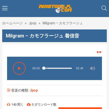
ホームページ
»
Jpop
»
Milgram – カモフラージュ
Milgram – カモフラージュ 着信音
♥♥♥着メ
00:00
00:45
音楽の種類:
Jpop
143 聞く
0 ダウンロード数