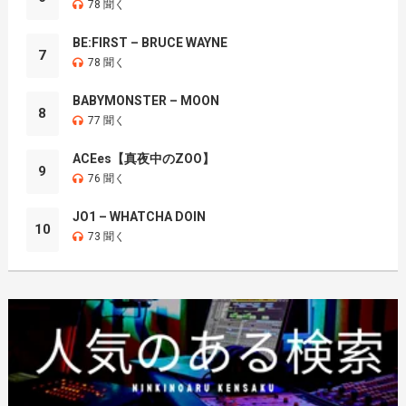
78 聞く
BE:FIRST – BRUCE WAYNE
7
78 聞く
BABYMONSTER – MOON
8
77 聞く
ACEes【真夜中のZOO】
9
76 聞く
JO1 – WHATCHA DOIN
10
73 聞く