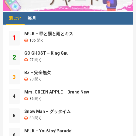
週ごと
毎月
M!LK – 罪と罰と雨とキス
1
106 聞く
GO GHOST – King Gnu
2
97 聞く
Bz – 完全無欠
3
93 聞く
Mrs. GREEN APPLE – Brand New
4
86 聞く
Snow Man – グッタイム
5
83 聞く
M!LK – You!Joy!Parade!
6