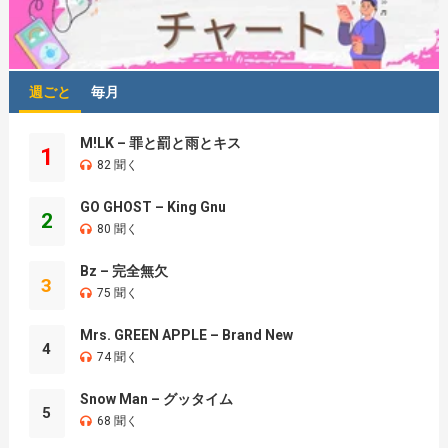
週ごと
毎月
M!LK – 罪と罰と雨とキス
1
82 聞く
GO GHOST – King Gnu
2
80 聞く
Bz – 完全無欠
3
75 聞く
Mrs. GREEN APPLE – Brand New
4
74 聞く
Snow Man – グッタイム
5
68 聞く