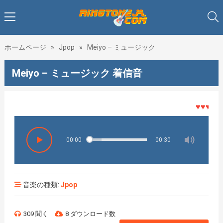
ホームページ
»
Jpop
»
Meiyo – ミュージック
Meiyo – ミュージック 着信音
♥♥♥着メロ
00:00
00:30
音楽の種類:
Jpop
309 聞く
8 ダウンロード数