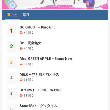
週ごと
毎月
GO GHOST – King Gnu
1
44 聞く
Bz – 完全無欠
2
40 聞く
Mrs. GREEN APPLE – Brand New
3
39 聞く
M!LK – 罪と罰と雨とキス
4
35 聞く
BE:FIRST – BRUCE WAYNE
5
33 聞く
Snow Man – グッタイム
6