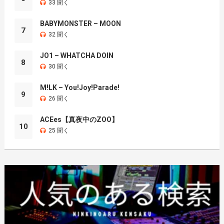
33 聞く
BABYMONSTER – MOON
7
32 聞く
JO1 – WHATCHA DOIN
8
30 聞く
M!LK – You!Joy!Parade!
9
26 聞く
ACEes【真夜中のZOO】
10
25 聞く