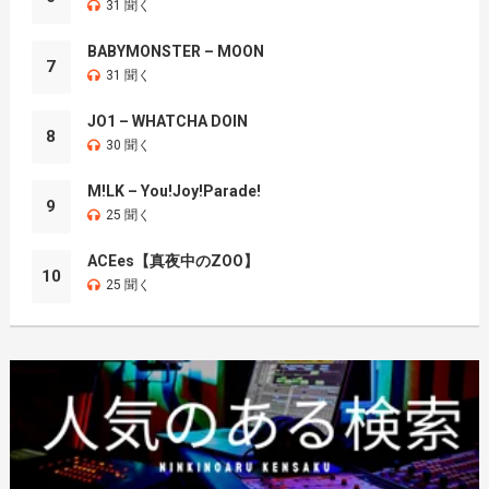
31 聞く
BABYMONSTER – MOON
7
31 聞く
JO1 – WHATCHA DOIN
8
30 聞く
M!LK – You!Joy!Parade!
9
25 聞く
ACEes【真夜中のZOO】
10
25 聞く