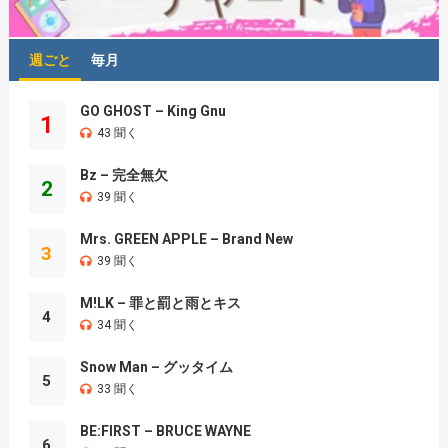
週ごと
毎月
GO GHOST – King Gnu
1
43 聞く
Bz – 完全無欠
2
39 聞く
Mrs. GREEN APPLE – Brand New
3
39 聞く
M!LK – 罪と罰と雨とキス
4
34 聞く
Snow Man – グッタイム
5
33 聞く
BE:FIRST – BRUCE WAYNE
6