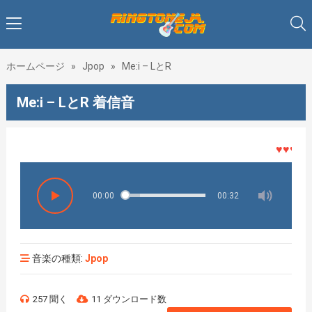
ホームページ
»
Jpop
»
Me:i – LとR
Me:i – LとR 着信音
♥♥♥着メロ
00:00
00:32
音楽の種類:
Jpop
257 聞く
11 ダウンロード数