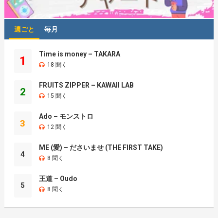
週ごと
毎月
Time is money – TAKARA
1
18 聞く
FRUITS ZIPPER – KAWAII LAB
2
15 聞く
Ado – モンストロ
3
12 聞く
ME (愛) – ださいませ (THE FIRST TAKE)
4
8 聞く
王道 – Oudo
5
8 聞く