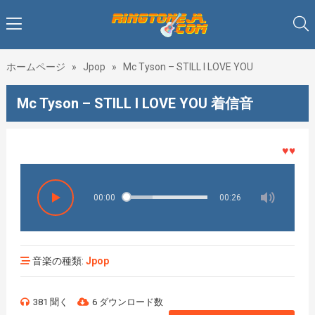
ホームページ
»
Jpop
»
Mc Tyson – STILL I LOVE YOU
Mc Tyson – STILL I LOVE YOU 着信音
♥♥♥着メ
00:00
00:26
音楽の種類:
Jpop
381 聞く
6 ダウンロード数