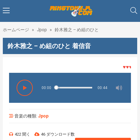
ホームページ
»
Jpop
»
鈴木雅之 – め組のひと
鈴木雅之 – め組のひと 着信音
♥♥♥着メロ
00:00
00:44
音楽の種類:
Jpop
422 聞く
46 ダウンロード数