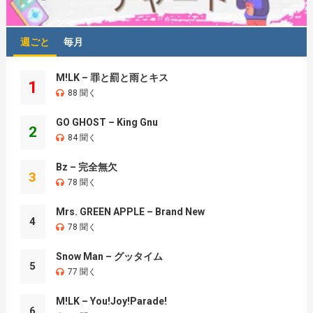
週ごと
毎月
M!LK – 罪と罰と雨とキス
1
88 聞く
GO GHOST – King Gnu
2
84 聞く
Bz – 完全無欠
3
78 聞く
Mrs. GREEN APPLE – Brand New
4
78 聞く
Snow Man – グッタイム
5
77 聞く
M!LK – You!Joy!Parade!
6