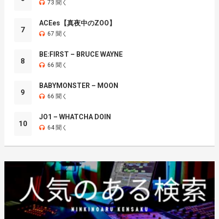
73 聞く
ACEes【真夜中のZOO】
7
67 聞く
BE:FIRST – BRUCE WAYNE
8
66 聞く
BABYMONSTER – MOON
9
66 聞く
JO1 – WHATCHA DOIN
10
64 聞く