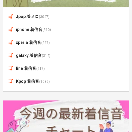
Jpop 着メロ
(3047)
iphone 着信音
(510)
xperia 着信音
(267)
galaxy 着信音
(314)
line 着信音
(217)
Kpop 着信音
(1039)