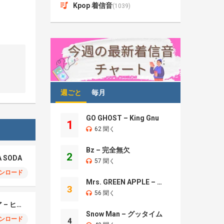
Kpop 着信音
(1039)
週ごと
毎月
GO GHOST – King Gnu
1
62 聞く
Bz – 完全無欠
2
A SODA
57 聞く
ンロード
Mrs. GREEN APPLE – Brand New
3
56 聞く
モエチャッカファイア – ヒューゴ、狛野真斗、ライト、セヴェリアン (Cover )
Snow Man – グッタイム
ンロード
4