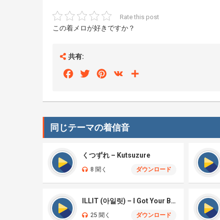
Rate this post
この着メロが好きですか？
共有:
Facebook
Twitter
Pinterest
VK
Share
同じテーマの着信音
くつずれ – Kutsuzure
8 聞く
ダウンロード
ILLIT (아일릿) – I Got Your Back
25 聞く
ダウンロード