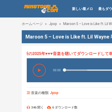
新しい着メロ
最もダ
ホームページ
»
Jpop
»
Maroon 5 – Love is Like ft. Lil 
Maroon 5 – Love is Like ft. Lil Way
ロHOT、最新の2025年♥♥♥音楽を聴いてダウンロードして幸せ
00:00
音楽の種類:
Jpop
346 聞く
6 ダウンロード数