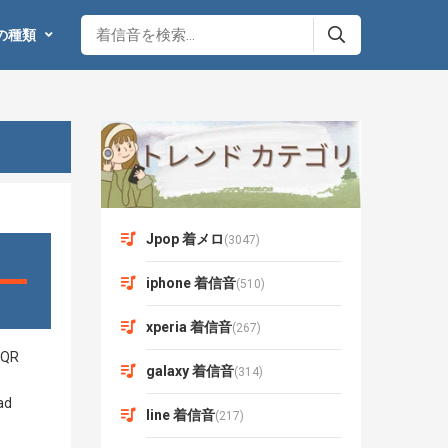
の種類
Jpop 着メロ
(3047)
iphone 着信音
(510)
xperia 着信音
(267)
galaxy 着信音
(314)
line 着信音
(217)