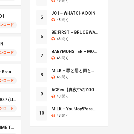
49 聞く
JO1 – WHATCHA DOIN
O】
5
48 聞く
ンロード
BE:FIRST – BRUCE WAYNE
6
46 聞く
IN
BABYMONSTER – MOON
ンロード
7
46 聞く
M!LK – 罪と罰と雨とキス
Mrs. GREEN APPLE – Brand New
8
46 聞く
ンロード
ACEes【真夜中のZOO】
9
43 聞く
Mrs. Green Apple – NO.7 (LIVE)
ンロード
M!LK – You!Joy!Parade!
10
43 聞く
Naniwa Danshi – GIMME THE DAY