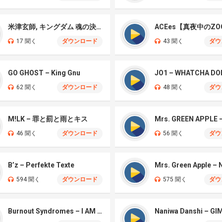
米津玄師, キングダム 魂の決戦 – 公開記念PV
ACEes【真夜中のZO
17 聞く
ダウンロード
43 聞く
ダウ
GO GHOST – King Gnu
JO1 – WHATCHA DO
62 聞く
ダウンロード
48 聞く
ダウ
M!LK – 罪と罰と雨とキス
46 聞く
ダウンロード
56 聞く
ダウ
B’z – Perfekte Texte
594 聞く
ダウンロード
575 聞く
ダウ
Burnout Syndromes – I AM A HERO