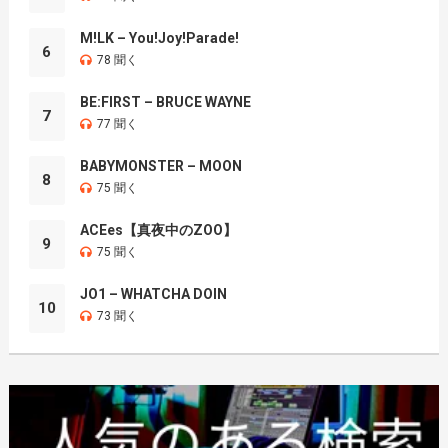
M!LK – You!Joy!Parade!
6
78 聞く
BE:FIRST – BRUCE WAYNE
7
77 聞く
BABYMONSTER – MOON
8
75 聞く
ACEes【真夜中のZOO】
9
75 聞く
JO1 – WHATCHA DOIN
10
73 聞く