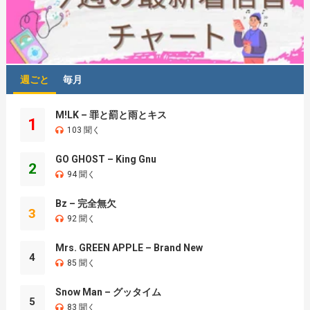
週ごと
毎月
M!LK – 罪と罰と雨とキス
1
103 聞く
GO GHOST – King Gnu
2
94 聞く
Bz – 完全無欠
3
92 聞く
Mrs. GREEN APPLE – Brand New
4
85 聞く
Snow Man – グッタイム
5
83 聞く