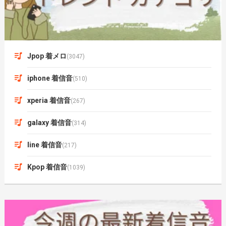
Jpop 着メロ
(3047)
iphone 着信音
(510)
xperia 着信音
(267)
galaxy 着信音
(314)
line 着信音
(217)
Kpop 着信音
(1039)