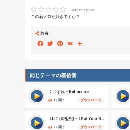
Rate this post
この着メロが好きですか？
共有:
Facebook
Twitter
Pinterest
VK
Share
同じテーマの着信音
くつずれ – Kutsuzure
12 聞く
ダウンロード
ILLIT (아일릿) – I Got Your Back
27 聞く
ダウンロード