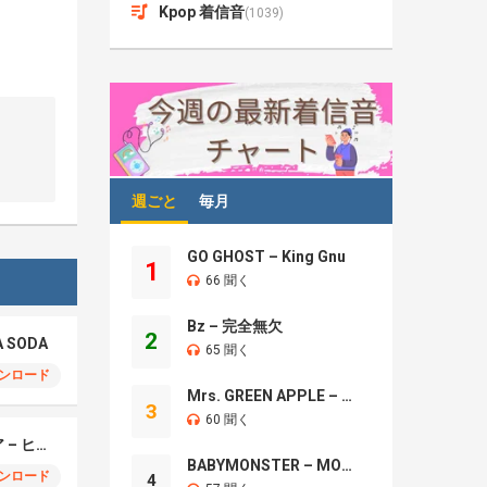
Kpop 着信音
(1039)
週ごと
毎月
GO GHOST – King Gnu
1
66 聞く
Bz – 完全無欠
2
A SODA
65 聞く
ンロード
Mrs. GREEN APPLE – Brand New
3
60 聞く
モエチャッカファイア – ヒューゴ、狛野真斗、ライト、セヴェリアン (Cover )
BABYMONSTER – MOON
ンロード
4