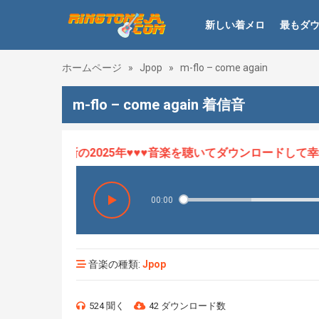
新しい着メロ
最もダ
ホームページ
»
Jpop
»
m-flo – come again
m-flo – come again 着信音
ロHOT、最新の2025年♥♥♥音楽を聴いてダウンロードして幸せに
00:00
音楽の種類:
Jpop
524 聞く
42 ダウンロード数