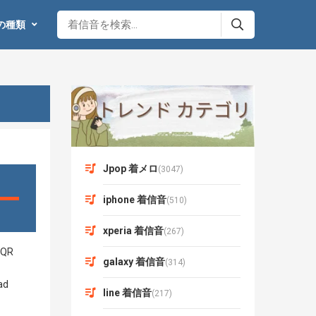
の種類
Jpop 着メロ
(3047)
iphone 着信音
(510)
xperia 着信音
(267)
galaxy 着信音
(314)
line 着信音
(217)