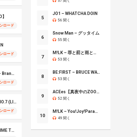
57 聞く
JO1 – WHATCHA DOIN
O】
5
56 聞く
ンロード
Snow Man – グッタイム
6
55 聞く
IN
M!LK – 罪と罰と雨とキス
ンロード
7
53 聞く
BE:FIRST – BRUCE WAYNE
Mrs. GREEN APPLE – Brand New
8
53 聞く
ンロード
ACEes【真夜中のZOO】
9
52 聞く
Mrs. Green Apple – NO.7 (LIVE)
ンロード
M!LK – You!Joy!Parade!
10
49 聞く
Naniwa Danshi – GIMME THE DAY