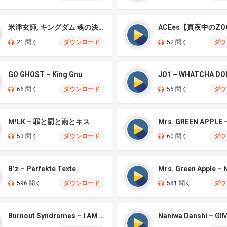
米津玄師, キングダム 魂の決戦 – 公開記念PV
ACEes【真夜中のZO
21 聞く
ダウンロード
52 聞く
ダウ
GO GHOST – King Gnu
JO1 – WHATCHA DO
66 聞く
ダウンロード
56 聞く
ダウ
M!LK – 罪と罰と雨とキス
53 聞く
ダウンロード
60 聞く
ダウ
B’z – Perfekte Texte
596 聞く
ダウンロード
581 聞く
ダウ
Burnout Syndromes – I AM A HERO