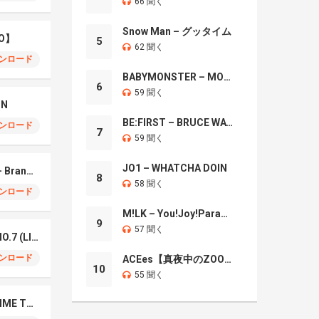
66 聞く
Snow Man – グッタイム
O】
5
62 聞く
ンロード
BABYMONSTER – MOON
6
59 聞く
IN
BE:FIRST – BRUCE WAYNE
ンロード
7
59 聞く
JO1 – WHATCHA DOIN
Mrs. GREEN APPLE – Brand New
8
58 聞く
ンロード
M!LK – You!Joy!Parade!
9
57 聞く
Mrs. Green Apple – NO.7 (LIVE)
ンロード
ACEes【真夜中のZOO】
10
55 聞く
Naniwa Danshi – GIMME THE DAY