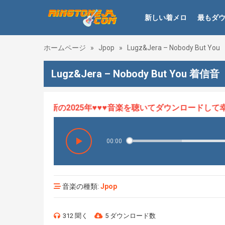
新しい着メロ
最もダ
ホームページ
»
Jpop
»
Lugz&Jera – Nobody But You
Lugz&Jera – Nobody But You 着信音
ロHOT、最新の2025年♥♥♥音楽を聴いてダウンロードして幸せ
00:00
音楽の種類:
Jpop
312 聞く
5 ダウンロード数