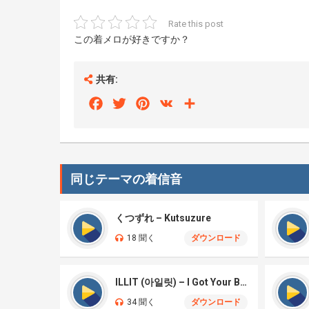
Rate this post
この着メロが好きですか？
共有:
Facebook
Twitter
Pinterest
VK
Share
同じテーマの着信音
くつずれ – Kutsuzure
18 聞く
ダウンロード
ILLIT (아일릿) – I Got Your Back
34 聞く
ダウンロード