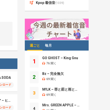
Kpop 着信音
(1039)
週ごと
毎月
GO GHOST – King Gnu
1
76 聞く
Bz – 完全無欠
2
A SODA
69 聞く
ンロード
M!LK – 罪と罰と雨とキス
3
69 聞く
モエチャッカファイア – ヒューゴ、狛野真斗、ライト、セヴェリアン (Cover )
Mrs. GREEN APPLE – Brand New
ンロード
4