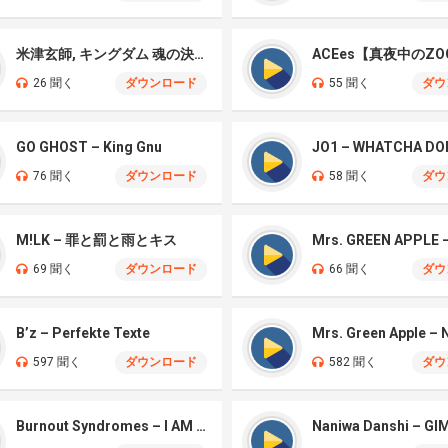
米津玄師, キングダム 魂の決戦 – 公開記念PV
ACEes【真夜中のZO
26 聞く
ダウンロード
55 聞く
ダウ
GO GHOST – King Gnu
JO1 – WHATCHA DO
76 聞く
ダウンロード
58 聞く
ダウ
M!LK – 罪と罰と雨とキス
69 聞く
ダウンロード
66 聞く
ダウ
B’z – Perfekte Texte
597 聞く
ダウンロード
582 聞く
ダウ
Burnout Syndromes – I AM A HERO