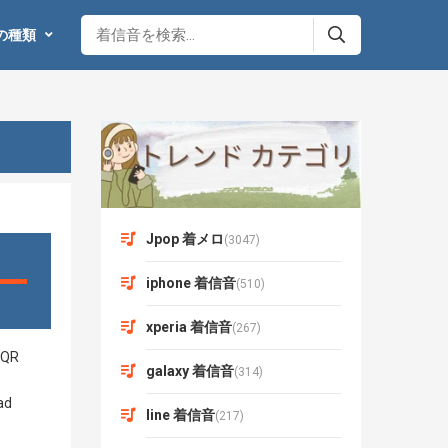
の種類
Jpop 着メロ
(3047)
iphone 着信音
(510)
xperia 着信音
(267)
galaxy 着信音
(314)
line 着信音
(217)