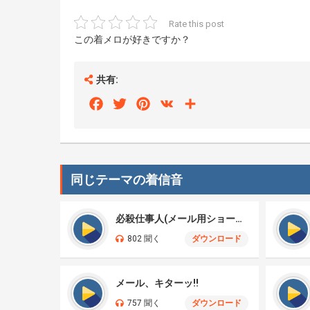
Rate this post
この着メロが好きですか？
共有:
Facebook
Twitter
Pinterest
VK
Share
同じテーマの着信音
必殺仕事人(メール用ショート)
802 聞く
ダウンロード
メール、キターッ!!
757 聞く
ダウンロード