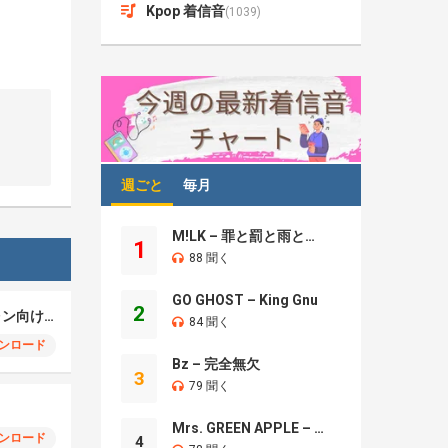
Kpop 着信音
(1039)
週ごと
毎月
M!LK – 罪と罰と雨とキス
1
88 聞く
GO GHOST – King Gnu
2
Gmail – スマートフォン向け着信音
84 聞く
ンロード
Bz – 完全無欠
3
79 聞く
Mrs. GREEN APPLE – Brand New
ンロード
4