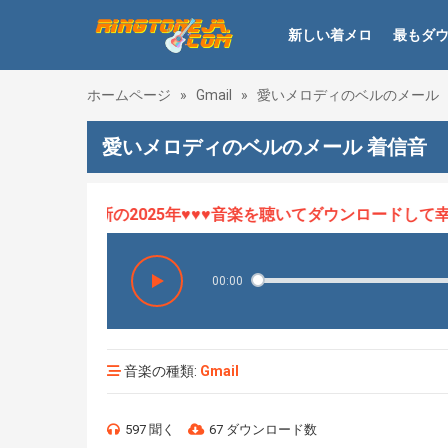
新しい着メロ
最もダ
ホームページ
»
Gmail
»
愛いメロディのベルのメール
愛いメロディのベルのメール 着信音
ロHOT、最新の2025年♥♥♥音楽を聴いてダウンロードして幸せ
00:00
音楽の種類:
Gmail
597 聞く
67 ダウンロード数