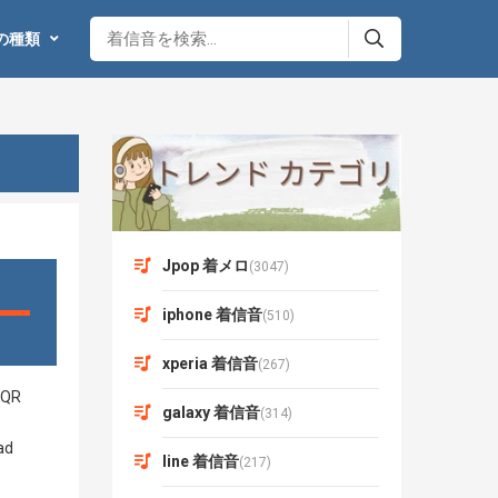
の種類
Jpop 着メロ
(3047)
iphone 着信音
(510)
xperia 着信音
(267)
galaxy 着信音
(314)
line 着信音
(217)