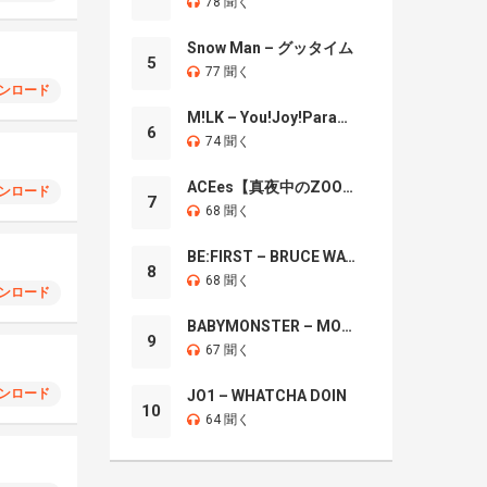
78 聞く
Snow Man – グッタイム
5
77 聞く
ンロード
M!LK – You!Joy!Parade!
6
74 聞く
ACEes【真夜中のZOO】
ンロード
7
68 聞く
BE:FIRST – BRUCE WAYNE
8
68 聞く
ンロード
BABYMONSTER – MOON
9
67 聞く
ンロード
JO1 – WHATCHA DOIN
10
64 聞く