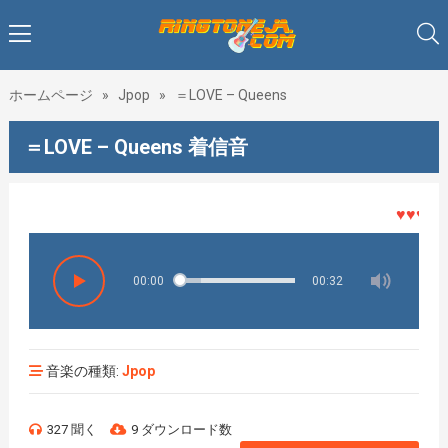
ホームページ
»
Jpop
»
＝LOVE – Queens
＝LOVE – Queens 着信音
♥♥♥着メ
00:00
00:32
音楽の種類:
Jpop
327 聞く
9 ダウンロード数