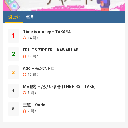
週ごと
毎月
Time is money – TAKARA
1
14 聞く
FRUITS ZIPPER – KAWAII LAB
2
12 聞く
Ado – モンストロ
3
10 聞く
ME (愛) – ださいませ (THE FIRST TAKE)
4
8 聞く
王道 – Oudo
5
7 聞く