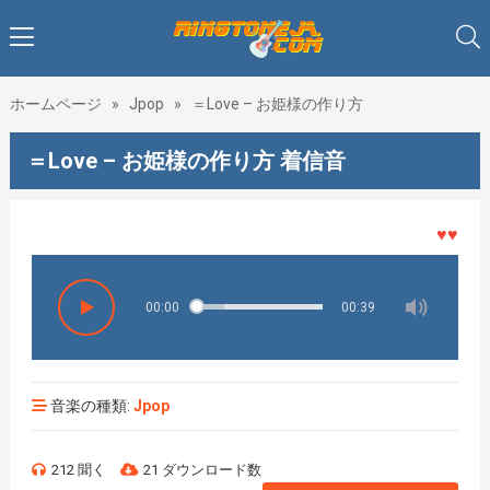
ホームページ
»
Jpop
»
＝Love – お姫様の作り方
＝Love – お姫様の作り方 着信音
♥♥♥着メ
00:00
00:39
音楽の種類:
Jpop
212 聞く
21 ダウンロード数