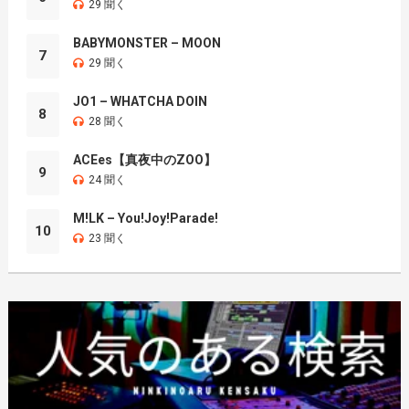
29 聞く
BABYMONSTER – MOON
7
29 聞く
JO1 – WHATCHA DOIN
8
28 聞く
ACEes【真夜中のZOO】
9
24 聞く
M!LK – You!Joy!Parade!
10
23 聞く