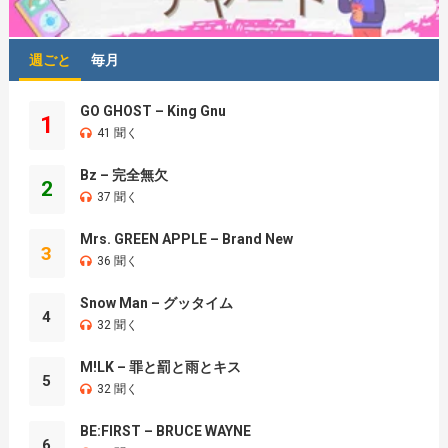
週ごと
毎月
GO GHOST – King Gnu
1
41 聞く
Bz – 完全無欠
2
37 聞く
Mrs. GREEN APPLE – Brand New
3
36 聞く
Snow Man – グッタイム
4
32 聞く
M!LK – 罪と罰と雨とキス
5
32 聞く
BE:FIRST – BRUCE WAYNE
6