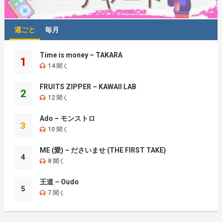
週ごと
毎月
Time is money – TAKARA
1
14 聞く
FRUITS ZIPPER – KAWAII LAB
2
12 聞く
Ado – モンストロ
3
10 聞く
ME (愛) – ださいませ (THE FIRST TAKE)
4
8 聞く
王道 – Oudo
5
7 聞く