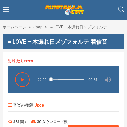
ホームページ
»
Jpop
»
＝LOVE – 木漏れ日メゾフォルテ
＝LOVE – 木漏れ日メゾフォルテ 着信音
なりたい♥♥♥
00:00
00:25
音楽の種類:
Jpop
353 聞く
30 ダウンロード数