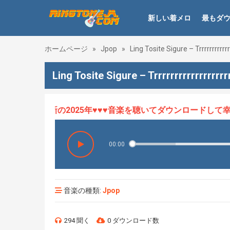
新しい着メロ
最もダ
ホームページ
»
Jpop
»
Ling Tosite Sigure – Trrrrrrrrrrrr
Ling Tosite Sigure – Trrrrrrrrrrrrrrr
ロHOT、最新の2025年♥♥♥音楽を聴いてダウンロードして幸せ
00:00
音楽の種類:
Jpop
294 聞く
0 ダウンロード数