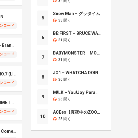
34 聞く
Snow Man – グッタイム
IN
5
33 聞く
ンロード
BE:FIRST – BRUCE WAYNE
6
31 聞く
Mrs. GREEN APPLE – Brand New
BABYMONSTER – MOON
ンロード
7
31 聞く
JO1 – WHATCHA DOIN
Mrs. Green Apple – NO.7 (LIVE)
8
30 聞く
ンロード
M!LK – You!Joy!Parade!
9
25 聞く
Naniwa Danshi – GIMME THE DAY
ンロード
ACEes【真夜中のZOO】
10
25 聞く
Elmiene, Fujii Kaze – Comets Gold