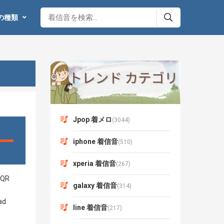
の種類
Jpop 着メロ
(3044)
iphone 着信音
(510)
xperia 着信音
(267)
galaxy 着信音
(314)
line 着信音
(217)