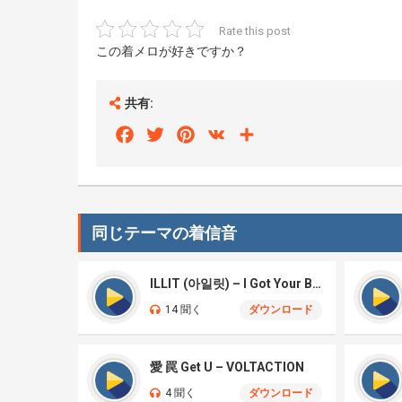
Rate this post
この着メロが好きですか？
共有:
Facebook
Twitter
Pinterest
VK
Share
同じテーマの着信音
ILLIT (아일릿) – I Got Your Back
14 聞く
ダウンロード
愛 罠 Get U – VOLTACTION
4 聞く
ダウンロード