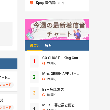
Kpop 着信音
(1037)
週ごと
毎月
GO GHOST – King Gnu
1
43 聞く
Mrs. GREEN APPLE – Brand New
2
モエチャッカファイア – ヒューゴ、狛野真斗、ライト、セヴェリアン (Cover )
39 聞く
ンロード
Bz – 完全無欠
3
38 聞く
O】
M!LK – 罪と罰と雨とキス
ンロード
4