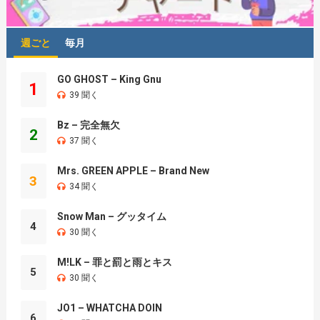
週ごと
毎月
GO GHOST – King Gnu
1
39 聞く
Bz – 完全無欠
2
37 聞く
Mrs. GREEN APPLE – Brand New
3
34 聞く
Snow Man – グッタイム
4
30 聞く
M!LK – 罪と罰と雨とキス
5
30 聞く
JO1 – WHATCHA DOIN
6