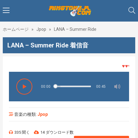
ホームページ
»
Jpop
»
LANA – Summer Ride
LANA – Summer Ride 着信音
♥♥♥着メ
00:00
00:45
音楽の種類:
Jpop
335 聞く
14 ダウンロード数