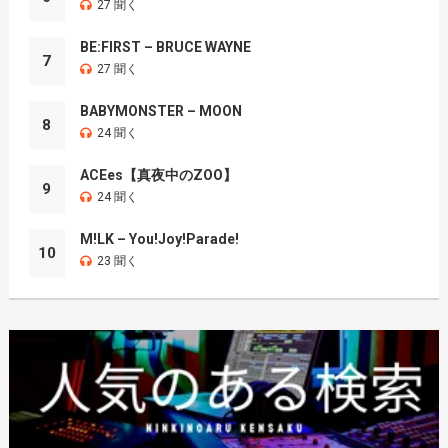
27 聞く
BE:FIRST – BRUCE WAYNE
7
27 聞く
BABYMONSTER – MOON
8
24 聞く
ACEes【真夜中のZOO】
9
24 聞く
M!LK – You!Joy!Parade!
10
23 聞く