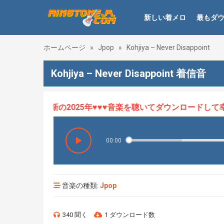
新しい着メロ
最もダ
ホームページ
»
Jpop
»
Kohjiya – Never Disappoint
Kohjiya – Never Disappoint 着信音
ロHOT、最新の2025年♥♥♥音楽を聴いてダウンロードして幸せ
00:00
音楽の種類:
Jpop
340 聞く
1 ダウンロード数