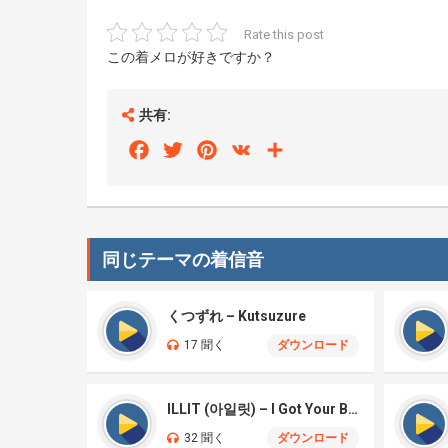
Rate this post
この着メロが好きですか？
共有:
Facebook
Twitter
Pinterest
VK
Share
同じテーマの着信音
くつずれ – Kutsuzure
17 聞く
ダウンロード
ILLIT (아일릿) – I Got Your Back
32 聞く
ダウンロード