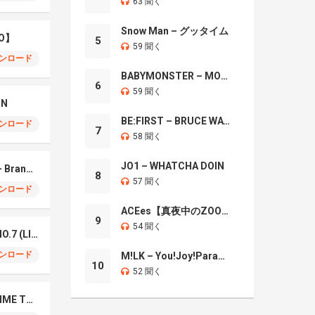
63 聞く
Snow Man – グッタイム
O】
5
59 聞く
ンロード
BABYMONSTER – MOON
6
59 聞く
IN
BE:FIRST – BRUCE WAYNE
ンロード
7
58 聞く
JO1 – WHATCHA DOIN
Mrs. GREEN APPLE – Brand New
8
57 聞く
ンロード
ACEes【真夜中のZOO】
9
54 聞く
Mrs. Green Apple – NO.7 (LIVE)
ンロード
M!LK – You!Joy!Parade!
10
52 聞く
Naniwa Danshi – GIMME THE DAY