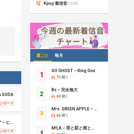
Kpop 着信音
(1039)
週ごと
毎月
GO GHOST – King Gnu
1
75 聞く
Bz – 完全無欠
2
A SODA
69 聞く
ンロード
Mrs. GREEN APPLE – Brand New
3
66 聞く
モエチャッカファイア – ヒューゴ、狛野真斗、ライト、セヴェリアン (Cover )
M!LK – 罪と罰と雨とキス
ンロード
4