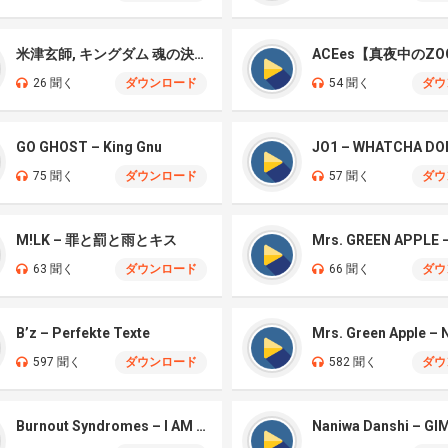
米津玄師, キングダム 魂の決戦 – 公開記念PV
ACEes【真夜中のZO
26 聞く
ダウンロード
54 聞く
ダウ
GO GHOST – King Gnu
JO1 – WHATCHA DO
75 聞く
ダウンロード
57 聞く
ダウ
M!LK – 罪と罰と雨とキス
63 聞く
ダウンロード
66 聞く
ダウ
B’z – Perfekte Texte
597 聞く
ダウンロード
582 聞く
ダウ
Burnout Syndromes – I AM A HERO