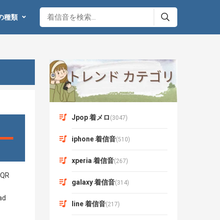
の種類
Jpop 着メロ
(3047)
iphone 着信音
(510)
xperia 着信音
(267)
galaxy 着信音
(314)
line 着信音
(217)