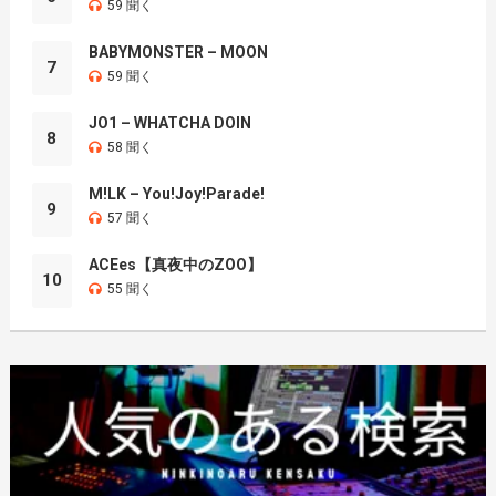
59 聞く
BABYMONSTER – MOON
7
59 聞く
JO1 – WHATCHA DOIN
8
58 聞く
M!LK – You!Joy!Parade!
9
57 聞く
ACEes【真夜中のZOO】
10
55 聞く