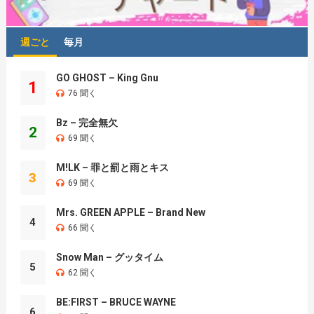
週ごと
毎月
GO GHOST – King Gnu
1
76 聞く
Bz – 完全無欠
2
69 聞く
M!LK – 罪と罰と雨とキス
3
69 聞く
Mrs. GREEN APPLE – Brand New
4
66 聞く
Snow Man – グッタイム
5
62 聞く
BE:FIRST – BRUCE WAYNE
6