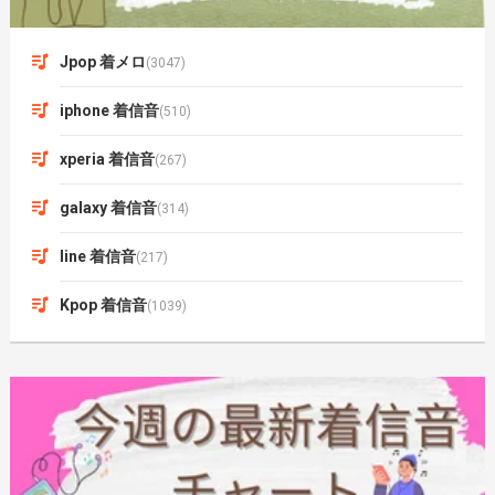
Jpop 着メロ
(3047)
iphone 着信音
(510)
xperia 着信音
(267)
galaxy 着信音
(314)
line 着信音
(217)
Kpop 着信音
(1039)