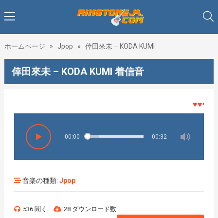
ホームページ
»
Jpop
»
倖田來未 – KODA KUMI
倖田來未 – KODA KUMI 着信音
♥♥♥着メ
00:00
00:32
音楽の種類:
Jpop
536 聞く
28 ダウンロード数