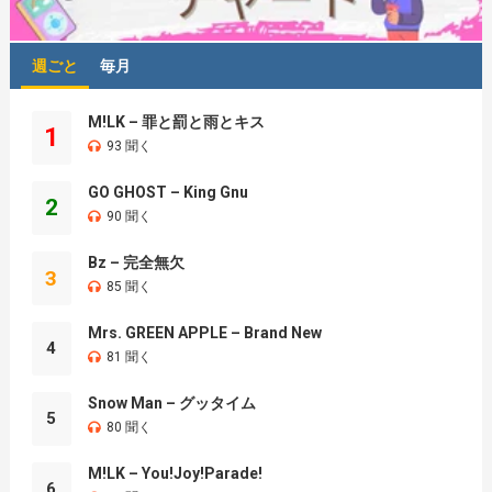
週ごと
毎月
M!LK – 罪と罰と雨とキス
1
93 聞く
GO GHOST – King Gnu
2
90 聞く
Bz – 完全無欠
3
85 聞く
Mrs. GREEN APPLE – Brand New
4
81 聞く
Snow Man – グッタイム
5
80 聞く
M!LK – You!Joy!Parade!
6