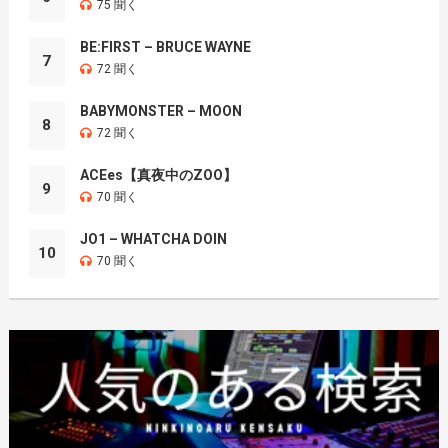
75 聞く
BE:FIRST – BRUCE WAYNE
7
72 聞く
BABYMONSTER – MOON
8
72 聞く
ACEes【真夜中のZOO】
9
70 聞く
JO1 – WHATCHA DOIN
10
70 聞く