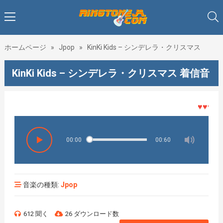
ホームページ
»
Jpop
»
KinKi Kids – シンデレラ・クリスマス
KinKi Kids – シンデレラ・クリスマス 着信音
♥♥♥着メ
00:00
00:60
音楽の種類:
Jpop
612 聞く
26 ダウンロード数