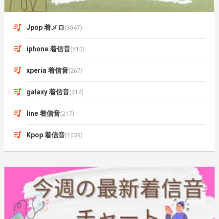
Jpop 着メロ
(3047)
iphone 着信音
(510)
xperia 着信音
(267)
galaxy 着信音
(314)
line 着信音
(217)
Kpop 着信音
(1039)