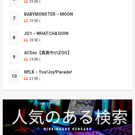
29 聞く
BABYMONSTER – MOON
7
29 聞く
JO1 – WHATCHA DOIN
8
28 聞く
ACEes【真夜中のZOO】
9
24 聞く
M!LK – You!Joy!Parade!
10
23 聞く