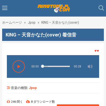
ホームページ
»
Jpop
»
KING – 天音かなた(cover)
KING – 天音かなた(cover) 着信音
♥♥♥着メ
00:00
00:28
音楽の種類:
Jpop
246 聞く
8 ダウンロード数