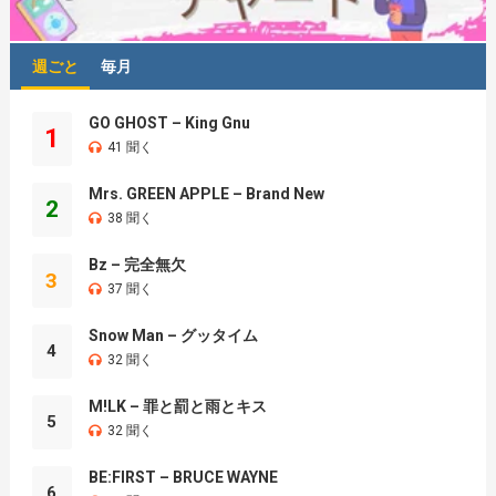
週ごと
毎月
GO GHOST – King Gnu
1
41 聞く
Mrs. GREEN APPLE – Brand New
2
38 聞く
Bz – 完全無欠
3
37 聞く
Snow Man – グッタイム
4
32 聞く
M!LK – 罪と罰と雨とキス
5
32 聞く
BE:FIRST – BRUCE WAYNE
6