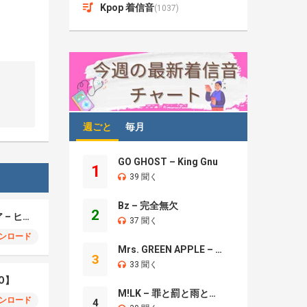
Kpop 着信音
(1037)
週ごと
毎月
GO GHOST – King Gnu
1
39 聞く
Bz – 完全無欠
2
モエチャッカファイア – ヒューゴ、狛野真斗、ライト、セヴェリアン (Cover )
37 聞く
ンロード
Mrs. GREEN APPLE – Brand New
3
33 聞く
O】
M!LK – 罪と罰と雨とキス
ンロード
4