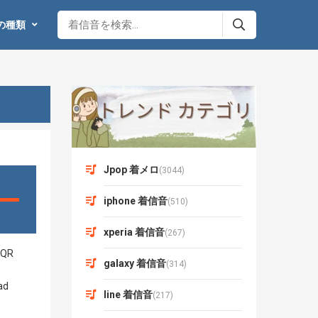
の種類
Jpop 着メロ
(3044)
iphone 着信音
(510)
xperia 着信音
(267)
galaxy 着信音
(314)
line 着信音
(217)