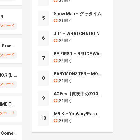
30 聞く
Snow Man – グッタイム
IN
5
29 聞く
ンロード
JO1 – WHATCHA DOIN
6
27 聞く
Mrs. GREEN APPLE – Brand New
BE:FIRST – BRUCE WAYNE
ンロード
7
27 聞く
BABYMONSTER – MOON
Mrs. Green Apple – NO.7 (LIVE)
8
24 聞く
ンロード
ACEes【真夜中のZOO】
9
24 聞く
Naniwa Danshi – GIMME THE DAY
ンロード
M!LK – You!Joy!Parade!
10
23 聞く
Elmiene, Fujii Kaze – Comets Gold