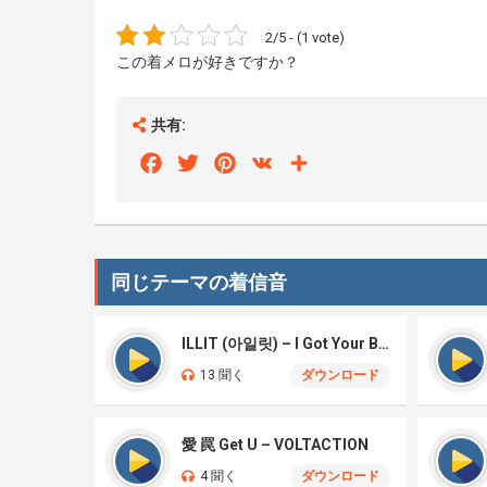
2/5 - (1 vote)
この着メロが好きですか？
共有:
Facebook
Twitter
Pinterest
VK
Share
同じテーマの着信音
ILLIT (아일릿) – I Got Your Back
13 聞く
ダウンロード
愛 罠 Get U – VOLTACTION
4 聞く
ダウンロード