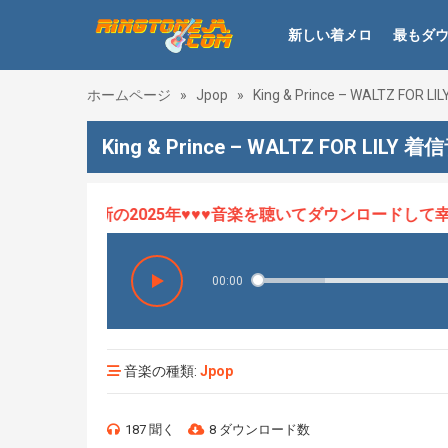
新しい着メロ
最もダ
ホームページ
»
Jpop
»
King & Prince – WALTZ FOR LIL
King & Prince – WALTZ FOR LILY 着
ロHOT、最新の2025年♥♥♥音楽を聴いてダウンロードして幸せ
00:00
音楽の種類:
Jpop
187 聞く
8 ダウンロード数