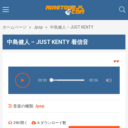
ホームページ
»
Jpop
»
中島健人 – JUST KENTY
中島健人 – JUST KENTY 着信音
♥♥♥着メ
00:00
00:36
音楽の種類:
Jpop
290 聞く
6 ダウンロード数