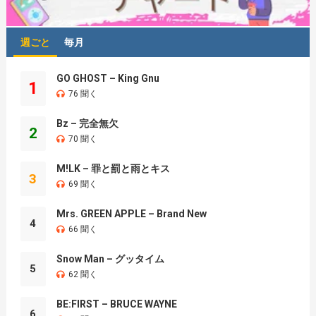
週ごと
毎月
GO GHOST – King Gnu
1
76 聞く
Bz – 完全無欠
2
70 聞く
M!LK – 罪と罰と雨とキス
3
69 聞く
Mrs. GREEN APPLE – Brand New
4
66 聞く
Snow Man – グッタイム
5
62 聞く
BE:FIRST – BRUCE WAYNE
6