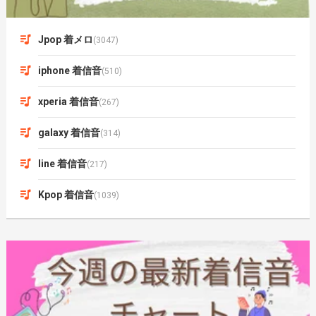
Jpop 着メロ
(3047)
iphone 着信音
(510)
xperia 着信音
(267)
galaxy 着信音
(314)
line 着信音
(217)
Kpop 着信音
(1039)