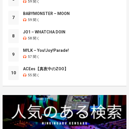
59 聞く
BABYMONSTER – MOON
7
59 聞く
JO1 – WHATCHA DOIN
8
58 聞く
M!LK – You!Joy!Parade!
9
57 聞く
ACEes【真夜中のZOO】
10
55 聞く