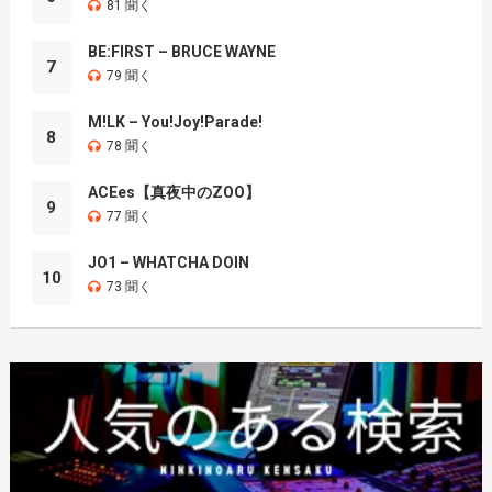
81 聞く
BE:FIRST – BRUCE WAYNE
7
79 聞く
M!LK – You!Joy!Parade!
8
78 聞く
ACEes【真夜中のZOO】
9
77 聞く
JO1 – WHATCHA DOIN
10
73 聞く