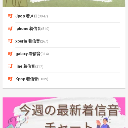
Jpop 着メロ
(3047)
iphone 着信音
(510)
xperia 着信音
(267)
galaxy 着信音
(314)
line 着信音
(217)
Kpop 着信音
(1039)