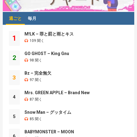
週ごと
毎月
M!LK – 罪と罰と雨とキス
1
109 聞く
GO GHOST – King Gnu
2
98 聞く
Bz – 完全無欠
3
97 聞く
Mrs. GREEN APPLE – Brand New
4
87 聞く
Snow Man – グッタイム
5
85 聞く
BABYMONSTER – MOON
6