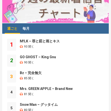
週ごと
毎月
M!LK – 罪と罰と雨とキス
1
93 聞く
GO GHOST – King Gnu
2
90 聞く
Bz – 完全無欠
3
85 聞く
Mrs. GREEN APPLE – Brand New
4
81 聞く
Snow Man – グッタイム
5
80 聞く