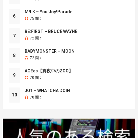
M!LK – You!Joy!Parade!
6
75 聞く
BE:FIRST – BRUCE WAYNE
7
72 聞く
BABYMONSTER – MOON
8
72 聞く
ACEes【真夜中のZOO】
9
70 聞く
JO1 – WHATCHA DOIN
10
70 聞く