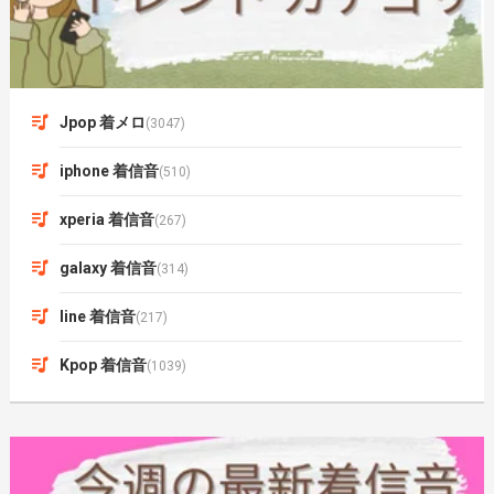
Jpop 着メロ
(3047)
iphone 着信音
(510)
xperia 着信音
(267)
galaxy 着信音
(314)
line 着信音
(217)
Kpop 着信音
(1039)