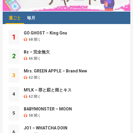
週ごと
毎月
GO GHOST – King Gnu
1
68 聞く
Bz – 完全無欠
2
66 聞く
Mrs. GREEN APPLE – Brand New
3
62 聞く
M!LK – 罪と罰と雨とキス
4
62 聞く
BABYMONSTER – MOON
5
58 聞く
JO1 – WHATCHA DOIN
6