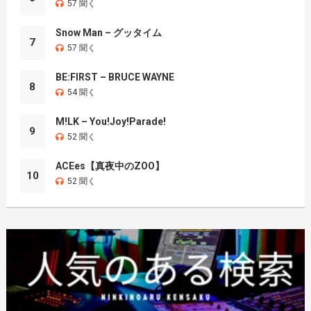
57 聞く
Snow Man – グッタイム
7
57 聞く
BE:FIRST – BRUCE WAYNE
8
54 聞く
M!LK – You!Joy!Parade!
9
52 聞く
ACEes【真夜中のZOO】
10
52 聞く