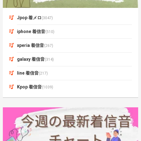
Jpop 着メロ
(3047)
iphone 着信音
(510)
xperia 着信音
(267)
galaxy 着信音
(314)
line 着信音
(217)
Kpop 着信音
(1039)