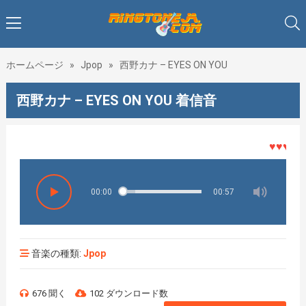
ホームページ
»
Jpop
»
西野カナ – EYES ON YOU
西野カナ – EYES ON YOU 着信音
♥♥♥着メロ
00:00
00:57
音楽の種類:
Jpop
676 聞く
102 ダウンロード数