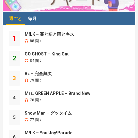
週ごと
毎月
M!LK – 罪と罰と雨とキス
1
88 聞く
GO GHOST – King Gnu
2
84 聞く
Bz – 完全無欠
3
79 聞く
Mrs. GREEN APPLE – Brand New
4
78 聞く
Snow Man – グッタイム
5
77 聞く
M!LK – You!Joy!Parade!
6