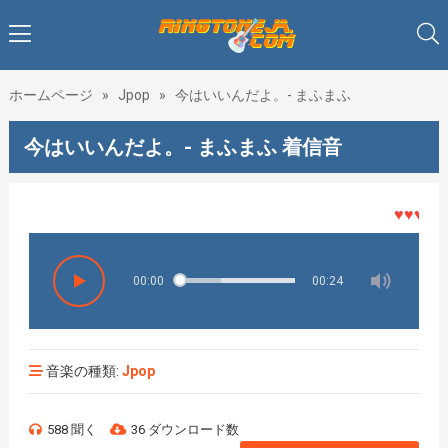
ホームページ
»
Jpop
»
今はいいんだよ。- まふまふ
今はいいんだよ。- まふまふ 着信音
♥♥♥着メ
00:00
00:24
音楽の種類:
Jpop
588 聞く
36 ダウンロード数