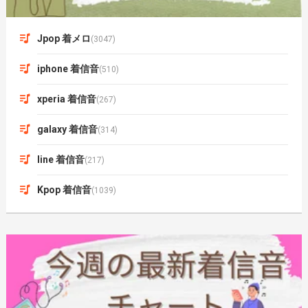
Jpop 着メロ
(3047)
iphone 着信音
(510)
xperia 着信音
(267)
galaxy 着信音
(314)
line 着信音
(217)
Kpop 着信音
(1039)