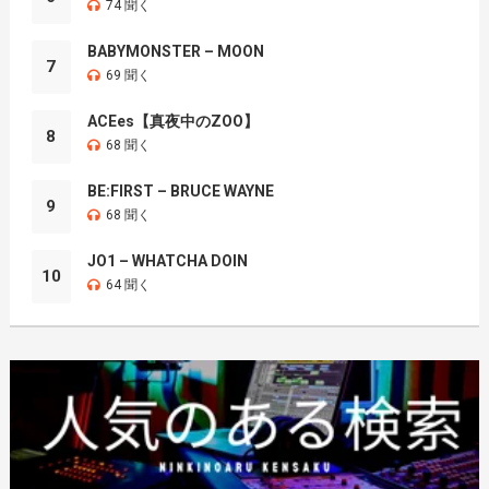
74 聞く
BABYMONSTER – MOON
7
69 聞く
ACEes【真夜中のZOO】
8
68 聞く
BE:FIRST – BRUCE WAYNE
9
68 聞く
JO1 – WHATCHA DOIN
10
64 聞く