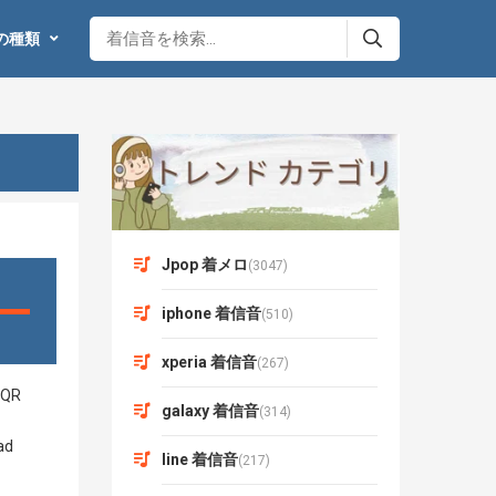
の種類
Jpop 着メロ
(3047)
iphone 着信音
(510)
xperia 着信音
(267)
galaxy 着信音
(314)
line 着信音
(217)