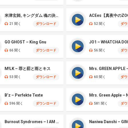
米津玄師, キングダム 魂の決戦 – 公開記念PV
ACEes【真夜中のZO
21 聞く
ダウンロード
52 聞く
ダウ
GO GHOST – King Gnu
JO1 – WHATCHA DO
66 聞く
ダウンロード
56 聞く
ダウ
M!LK – 罪と罰と雨とキス
53 聞く
ダウンロード
60 聞く
ダウ
B’z – Perfekte Texte
596 聞く
ダウンロード
581 聞く
ダウ
Burnout Syndromes – I AM A HERO