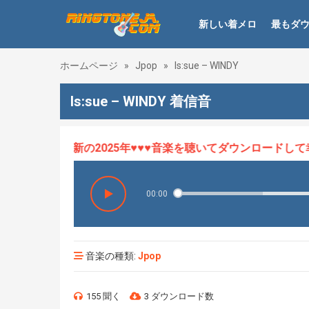
新しい着メロ
最もダ
ホームページ
»
Jpop
»
Is:sue – WINDY
Is:sue – WINDY 着信音
メロHOT、最新の2025年♥♥♥音楽を聴いてダウンロードして幸せ
00:00
音楽の種類:
Jpop
155 聞く
3 ダウンロード数