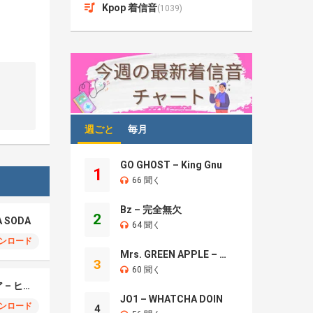
Kpop 着信音
(1039)
週ごと
毎月
GO GHOST – King Gnu
1
66 聞く
Bz – 完全無欠
2
A SODA
64 聞く
ンロード
Mrs. GREEN APPLE – Brand New
3
60 聞く
モエチャッカファイア – ヒューゴ、狛野真斗、ライト、セヴェリアン (Cover )
JO1 – WHATCHA DOIN
ンロード
4