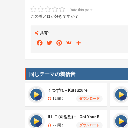
Rate this post
この着メロが好きですか？
共有:
Facebook
Twitter
Pinterest
VK
Share
同じテーマの着信音
くつずれ – Kutsuzure
12 聞く
ダウンロード
ILLIT (아일릿) – I Got Your Back
27 聞く
ダウンロード