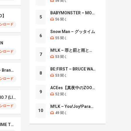
56 聞く
BABYMONSTER – MOON
O】
5
56 聞く
ンロード
Snow Man – グッタイム
6
55 聞く
IN
M!LK – 罪と罰と雨とキス
ンロード
7
53 聞く
BE:FIRST – BRUCE WAYNE
Mrs. GREEN APPLE – Brand New
8
53 聞く
ンロード
ACEes【真夜中のZOO】
9
52 聞く
Mrs. Green Apple – NO.7 (LIVE)
ンロード
M!LK – You!Joy!Parade!
10
49 聞く
Naniwa Danshi – GIMME THE DAY