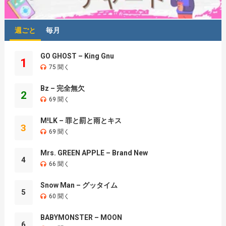
週ごと
毎月
GO GHOST – King Gnu
1
75 聞く
Bz – 完全無欠
2
69 聞く
M!LK – 罪と罰と雨とキス
3
69 聞く
Mrs. GREEN APPLE – Brand New
4
66 聞く
Snow Man – グッタイム
5
60 聞く
BABYMONSTER – MOON
6