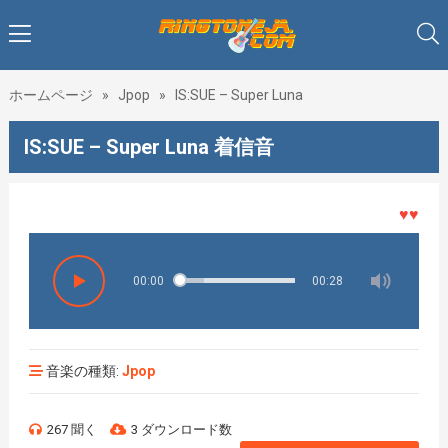
ホームページ
»
Jpop
»
IS:SUE – Super Luna
IS:SUE – Super Luna 着信音
♥♥♥着メ
00:00
00:28
音楽の種類:
Jpop
267 聞く
3 ダウンロード数