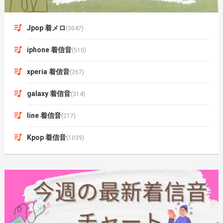
Jpop 着メロ
(3047)
iphone 着信音
(510)
xperia 着信音
(267)
galaxy 着信音
(314)
line 着信音
(217)
Kpop 着信音
(1039)