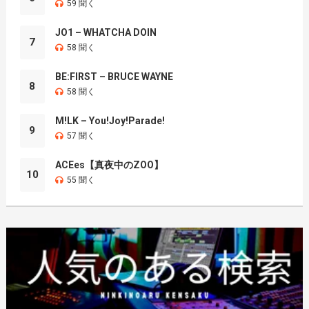
59 聞く
JO1 – WHATCHA DOIN
7
58 聞く
BE:FIRST – BRUCE WAYNE
8
58 聞く
M!LK – You!Joy!Parade!
9
57 聞く
ACEes【真夜中のZOO】
10
55 聞く