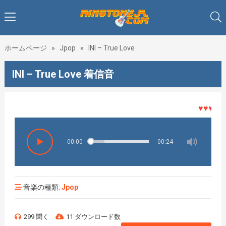
ホームページ
»
Jpop
»
INI – True Love
INI – True Love 着信音
♥♥♥着メロ
00:00
00:24
音楽の種類:
Jpop
299 聞く
11 ダウンロード数