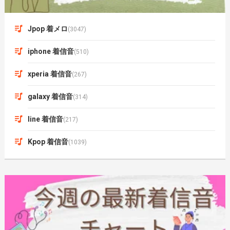
Jpop 着メロ
(3047)
iphone 着信音
(510)
xperia 着信音
(267)
galaxy 着信音
(314)
line 着信音
(217)
Kpop 着信音
(1039)