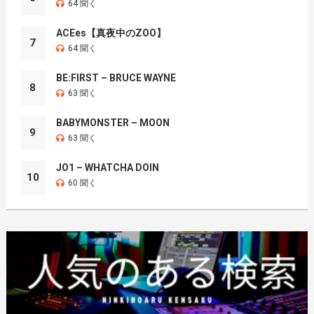
64 聞く
ACEes【真夜中のZOO】
7
64 聞く
BE:FIRST – BRUCE WAYNE
8
63 聞く
BABYMONSTER – MOON
9
63 聞く
JO1 – WHATCHA DOIN
10
60 聞く