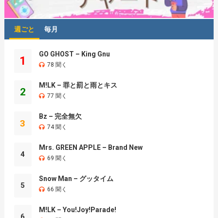
週ごと
毎月
GO GHOST – King Gnu
1
78 聞く
M!LK – 罪と罰と雨とキス
2
77 聞く
Bz – 完全無欠
3
74 聞く
Mrs. GREEN APPLE – Brand New
4
69 聞く
Snow Man – グッタイム
5
66 聞く
M!LK – You!Joy!Parade!
6