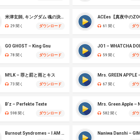
米津玄師, キングダム 魂の決戦 – 公開記念PV
ACEes【真夜中のZO
29 聞く
ダウンロード
61 聞く
ダウ
GO GHOST – King Gnu
JO1 – WHATCHA DO
78 聞く
ダウンロード
59 聞く
ダウ
M!LK – 罪と罰と雨とキス
73 聞く
ダウンロード
67 聞く
ダウ
B’z – Perfekte Texte
598 聞く
ダウンロード
582 聞く
ダウ
Burnout Syndromes – I AM A HERO