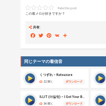
Rate this post
この着メロが好きですか？
共有:
Facebook
Twitter
Pinterest
VK
Share
同じテーマの着信音
くつずれ – Kutsuzure
22 聞く
ダウンロード
ILLIT (아일릿) – I Got Your Back
36 聞く
ダウンロード