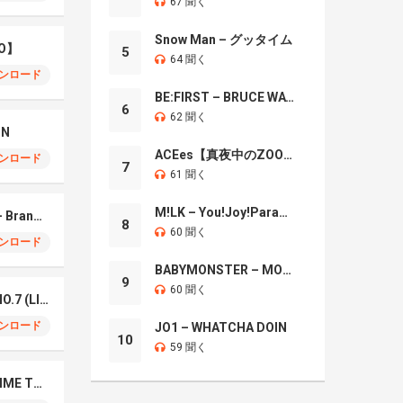
67 聞く
Snow Man – グッタイム
O】
5
64 聞く
ンロード
BE:FIRST – BRUCE WAYNE
6
62 聞く
IN
ACEes【真夜中のZOO】
ンロード
7
61 聞く
M!LK – You!Joy!Parade!
Mrs. GREEN APPLE – Brand New
8
60 聞く
ンロード
BABYMONSTER – MOON
9
60 聞く
Mrs. Green Apple – NO.7 (LIVE)
ンロード
JO1 – WHATCHA DOIN
10
59 聞く
Naniwa Danshi – GIMME THE DAY