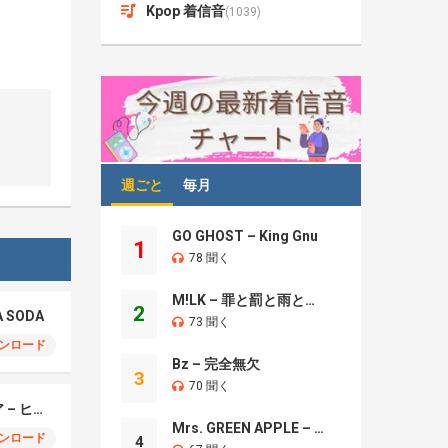
Kpop 着信音
(1039)
週ごと
毎月
GO GHOST – King Gnu
1
78 聞く
M!LK – 罪と罰と雨とキス
2
A SODA
73 聞く
ンロード
Bz – 完全無欠
3
70 聞く
モエチャッカファイア – ヒューゴ、狛野真斗、ライト、セヴェリアン (Cover )
Mrs. GREEN APPLE – Brand New
ンロード
4