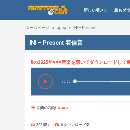
新しい着メロ
最もダ
ホームページ
»
Jpop
»
INI – Present
INI – Present 着信音
ロHOT、最新の2025年♥♥♥音楽を聴いてダウンロードして幸せ
00:00
音楽の種類:
Jpop
202 聞く
6 ダウンロード数