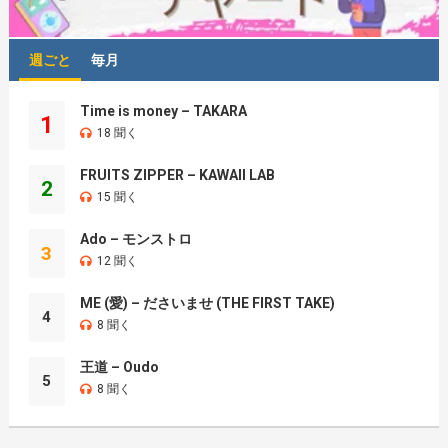
週ごと
毎月
Time is money – TAKARA
1
18 聞く
FRUITS ZIPPER – KAWAII LAB
2
15 聞く
Ado – モンストロ
3
12 聞く
ME (愛) – ださいませ (THE FIRST TAKE)
4
8 聞く
王道 – Oudo
5
8 聞く