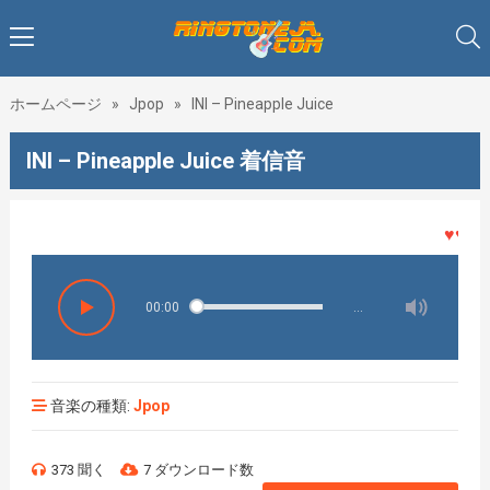
ホームページ
»
Jpop
»
INI – Pineapple Juice
INI – Pineapple Juice 着信音
♥♥♥着メ
00:00
…
音楽の種類:
Jpop
373 聞く
7 ダウンロード数