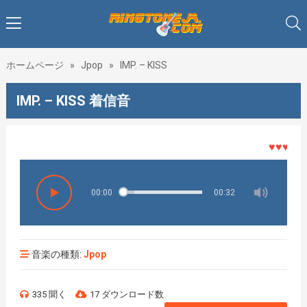
ホームページ
»
Jpop
»
IMP. – KISS
IMP. – KISS 着信音
♥♥♥着メロ
00:00
00:32
音楽の種類:
Jpop
335 聞く
17 ダウンロード数