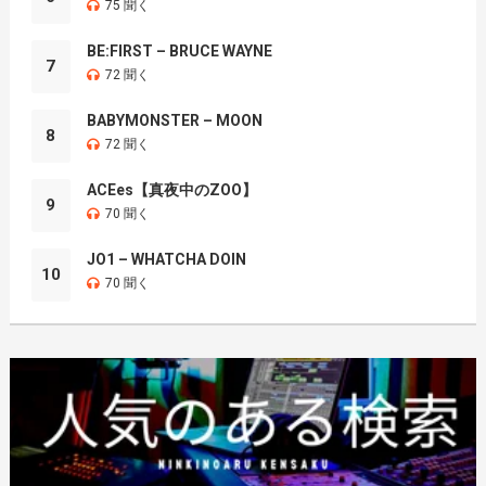
75 聞く
BE:FIRST – BRUCE WAYNE
7
72 聞く
BABYMONSTER – MOON
8
72 聞く
ACEes【真夜中のZOO】
9
70 聞く
JO1 – WHATCHA DOIN
10
70 聞く