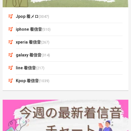
Jpop 着メロ
(3047)
iphone 着信音
(510)
xperia 着信音
(267)
galaxy 着信音
(314)
line 着信音
(217)
Kpop 着信音
(1039)