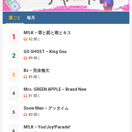
週ごと
毎月
M!LK – 罪と罰と雨とキス
1
92 聞く
GO GHOST – King Gnu
2
89 聞く
Bz – 完全無欠
3
85 聞く
Mrs. GREEN APPLE – Brand New
4
81 聞く
Snow Man – グッタイム
5
80 聞く
M!LK – You!Joy!Parade!
6