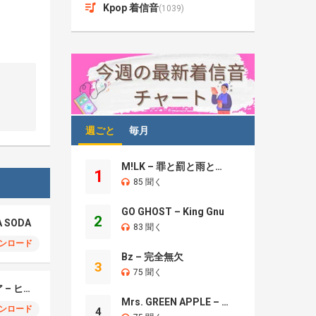
Kpop 着信音
(1039)
週ごと
毎月
M!LK – 罪と罰と雨とキス
1
85 聞く
GO GHOST – King Gnu
2
A SODA
83 聞く
ンロード
Bz – 完全無欠
3
75 聞く
モエチャッカファイア – ヒューゴ、狛野真斗、ライト、セヴェリアン (Cover )
Mrs. GREEN APPLE – Brand New
ンロード
4