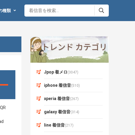
の種類
Jpop 着メロ
(3047)
iphone 着信音
(510)
xperia 着信音
(267)
galaxy 着信音
(314)
line 着信音
(217)