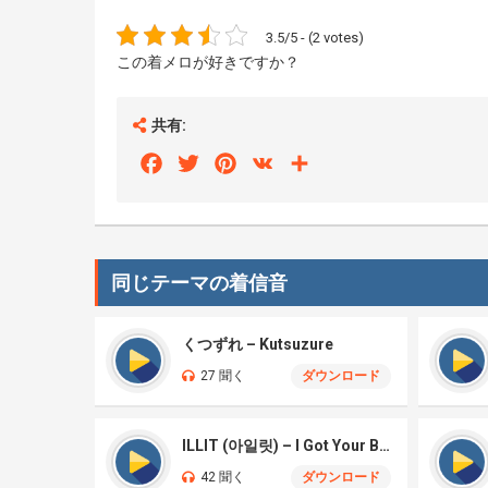
3.5/5 - (2 votes)
この着メロが好きですか？
共有:
Facebook
Twitter
Pinterest
VK
Share
同じテーマの着信音
くつずれ – Kutsuzure
27 聞く
ダウンロード
ILLIT (아일릿) – I Got Your Back
42 聞く
ダウンロード