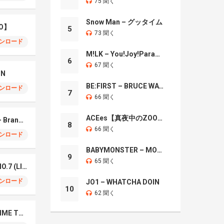
75 聞く
Snow Man – グッタイム
O】
5
73 聞く
ンロード
M!LK – You!Joy!Parade!
6
67 聞く
IN
BE:FIRST – BRUCE WAYNE
ンロード
7
66 聞く
ACEes【真夜中のZOO】
Mrs. GREEN APPLE – Brand New
8
66 聞く
ンロード
BABYMONSTER – MOON
9
65 聞く
Mrs. Green Apple – NO.7 (LIVE)
ンロード
JO1 – WHATCHA DOIN
10
62 聞く
Naniwa Danshi – GIMME THE DAY