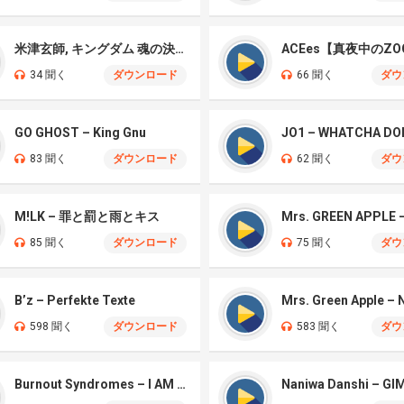
米津玄師, キングダム 魂の決戦 – 公開記念PV
ACEes【真夜中のZO
34 聞く
ダウンロード
66 聞く
ダウ
GO GHOST – King Gnu
JO1 – WHATCHA DO
83 聞く
ダウンロード
62 聞く
ダウ
M!LK – 罪と罰と雨とキス
85 聞く
ダウンロード
75 聞く
ダウ
B’z – Perfekte Texte
598 聞く
ダウンロード
583 聞く
ダウ
Burnout Syndromes – I AM A HERO