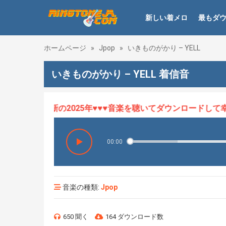
新しい着メロ
最もダ
ホームページ
»
Jpop
»
いきものがかり – YELL
いきものがかり – YELL 着信音
ロHOT、最新の2025年♥♥♥音楽を聴いてダウンロードして幸せ
00:00
音楽の種類:
Jpop
650 聞く
164 ダウンロード数