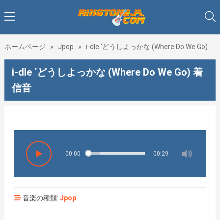
ホームページ
»
Jpop
»
i-dle ‘どうしよっかな (Where Do We Go)
i-dle ‘どうしよっかな (Where Do We Go) 着
信音
♥♥♥着
00:00
00:29
音楽の種類:
Jpop