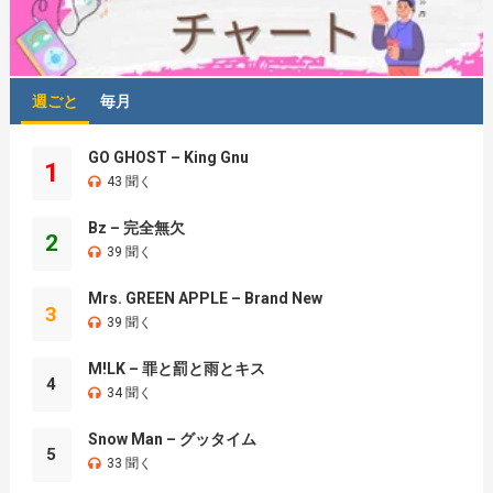
週ごと
毎月
GO GHOST – King Gnu
1
43 聞く
Bz – 完全無欠
2
39 聞く
Mrs. GREEN APPLE – Brand New
3
39 聞く
M!LK – 罪と罰と雨とキス
4
34 聞く
Snow Man – グッタイム
5
33 聞く