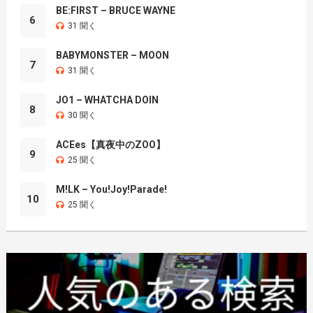
BE:FIRST – BRUCE WAYNE
6
31 聞く
BABYMONSTER – MOON
7
31 聞く
JO1 – WHATCHA DOIN
8
30 聞く
ACEes【真夜中のZOO】
9
25 聞く
M!LK – You!Joy!Parade!
10
25 聞く