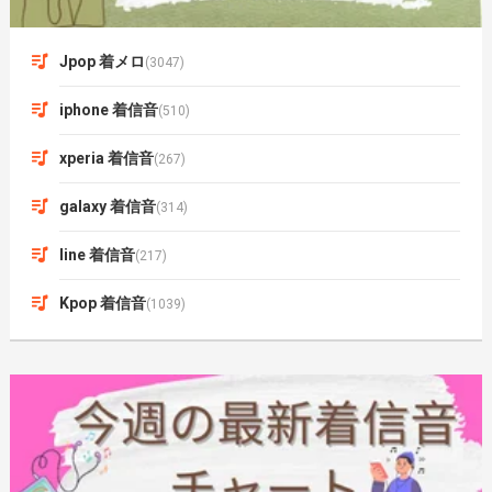
Jpop 着メロ
(3047)
iphone 着信音
(510)
xperia 着信音
(267)
galaxy 着信音
(314)
line 着信音
(217)
Kpop 着信音
(1039)