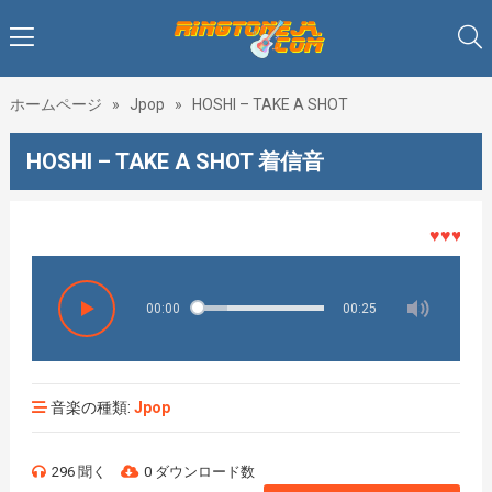
ホームページ
»
Jpop
»
HOSHI – TAKE A SHOT
HOSHI – TAKE A SHOT 着信音
♥♥♥着メロ
00:00
00:25
音楽の種類:
Jpop
296 聞く
0 ダウンロード数