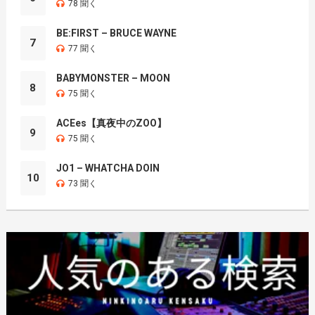
78 聞く
BE:FIRST – BRUCE WAYNE
7
77 聞く
BABYMONSTER – MOON
8
75 聞く
ACEes【真夜中のZOO】
9
75 聞く
JO1 – WHATCHA DOIN
10
73 聞く