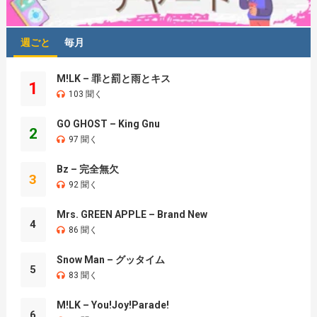
週ごと
毎月
M!LK – 罪と罰と雨とキス
1
103 聞く
GO GHOST – King Gnu
2
97 聞く
Bz – 完全無欠
3
92 聞く
Mrs. GREEN APPLE – Brand New
4
86 聞く
Snow Man – グッタイム
5
83 聞く
M!LK – You!Joy!Parade!
6