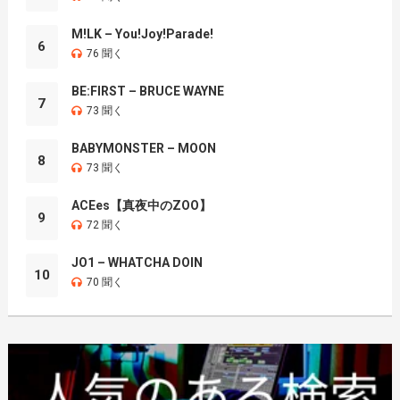
M!LK – You!Joy!Parade!
6
76 聞く
BE:FIRST – BRUCE WAYNE
7
73 聞く
BABYMONSTER – MOON
8
73 聞く
ACEes【真夜中のZOO】
9
72 聞く
JO1 – WHATCHA DOIN
10
70 聞く