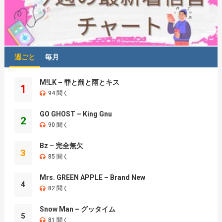
週ごと
毎月
M!LK – 罪と罰と雨とキス
1
94 聞く
GO GHOST – King Gnu
2
90 聞く
Bz – 完全無欠
3
85 聞く
Mrs. GREEN APPLE – Brand New
4
82 聞く
Snow Man – グッタイム
5
81 聞く