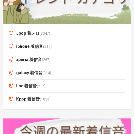
Jpop 着メロ
(3047)
iphone 着信音
(510)
xperia 着信音
(267)
galaxy 着信音
(314)
line 着信音
(217)
Kpop 着信音
(1039)